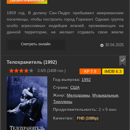
1859 год. В долину Сан-Педро прибывают американские
поселенцы, чтобы построить город Горизонт. Однако группа
особо агрессивных индейцев апачей, проживающих на
данной территории, не желают отдавать свою землю
бледнолицым. Они постоянно убивают всех незваных
гостей, включая женщин и детей, и сжигают поселения. В
30.04.2025
это же время на Территории Монтана ...
Телохранитель (1992)
3.6/5 (
1408
гол.)
KP 7.9
IMDB 6.3
Год выпуска:
1992
Страна:
США
Жанр:
Мелодрамы
,
Музыкальные
,
Триллеры
Продолжительность:
2 ч 9 мин
Качество:
FHD (1080p)