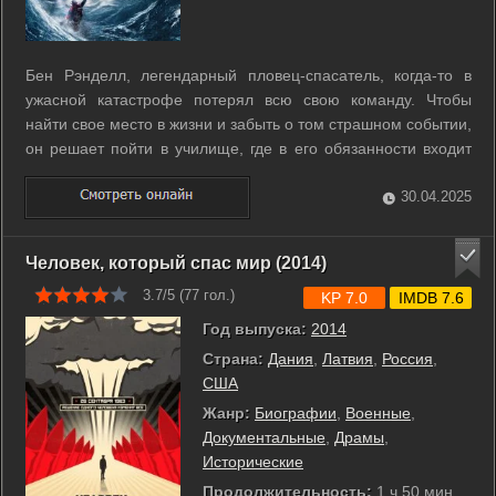
Бен Рэнделл, легендарный пловец-спасатель, когда-то в
ужасной катастрофе потерял всю свою команду. Чтобы
найти свое место в жизни и забыть о том страшном событии,
он решает пойти в училище, где в его обязанности входит
тренировка молодых спасателей. Здесь он сталкивается с
молодым и талантливым пловцом «с характером», Джейком
30.04.2025
Фишером. В конце ...
Человек, который спас мир (2014)
3.7/5 (
77
гол.)
KP 7.0
IMDB 7.6
Год выпуска:
2014
Страна:
Дания
,
Латвия
,
Россия
,
США
Жанр:
Биографии
,
Военные
,
Документальные
,
Драмы
,
Исторические
Продолжительность:
1 ч 50 мин