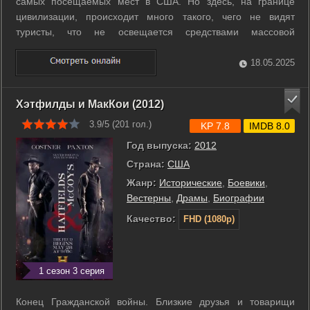
самых посещаемых мест в США. Но здесь, на границе
цивилизации, происходит много такого, чего не видят
туристы, что не освещается средствами массовой
информации. Семья Даттон, главой которой является Джон
Даттон, владеет огромным ранчо, сопредельным с
18.05.2025
территорией парка. На их землю претендует и ...
Хэтфилды и МакКои (2012)
3.9/5 (
201
гол.)
KP 7.8
IMDB 8.0
Год выпуска:
2012
Страна:
США
Жанр:
Исторические
,
Боевики
,
Вестерны
,
Драмы
,
Биографии
Качество:
FHD (1080p)
1 сезон 3 серия
Конец Гражданской войны. Близкие друзья и товарищи