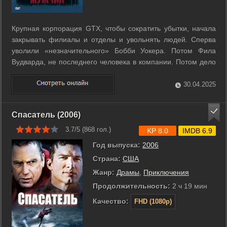
Крупная корпорация GTX, чтобы сократить убытки, начала
закрывать филиалы и отделы и увольнять людей. Сперва
уволили «незначительного» Бобби Уокера. Потом Фила
Вудварда, не последнего человека в компании. Потом дело
дошло до Джина МакКлэри, одного из основателей
компании. Всем этим людям, менеджерам различных
30.04.2025
звеньев, пришлось избавляться от ...
Спасатель (2006)
3.7/5 (
868
гол.)
KP 8.0
IMDB 6.9
Год выпуска:
2006
Страна:
США
Жанр:
Драмы
,
Приключения
Продолжительность:
2 ч 19 мин
Качество:
FHD (1080p)