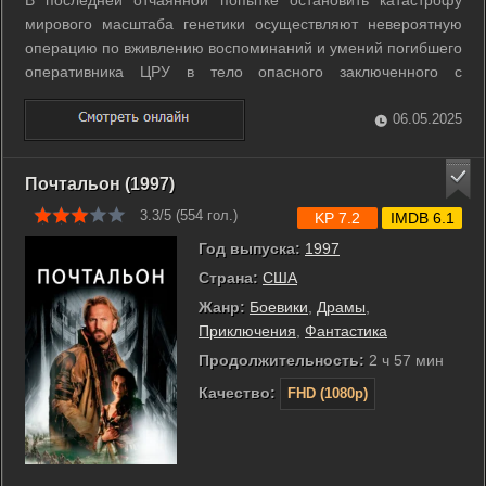
мирового масштаба генетики осуществляют невероятную
операцию по вживлению воспоминаний и умений погибшего
оперативника ЦРУ в тело опасного заключенного с
надеждой, что тот доведет до конца прерванную миссию
агента. ...
06.05.2025
Почтальон (1997)
3.3/5 (
554
гол.)
KP 7.2
IMDB 6.1
Год выпуска:
1997
Страна:
США
Жанр:
Боевики
,
Драмы
,
Приключения
,
Фантастика
Продолжительность:
2 ч 57 мин
Качество:
FHD (1080p)