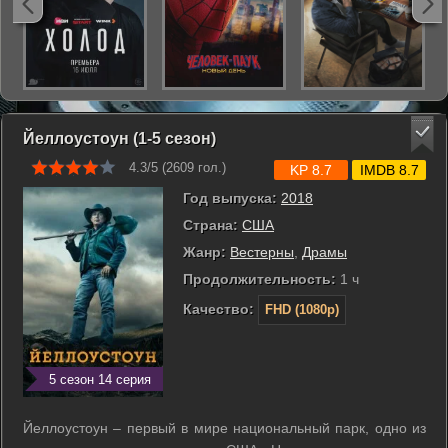
Йеллоустоун (1-5 сезон)
4.3/5 (
2609
гол.)
KP 8.7
IMDB 8.7
Год выпуска:
2018
Страна:
США
Жанр:
Вестерны
,
Драмы
Продолжительность:
1 ч
Качество:
FHD (1080p)
5 сезон 14 серия
Йеллоустоун – первый в мире национальный парк, одно из