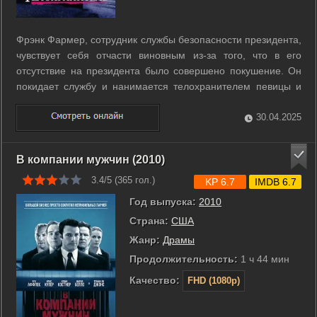
Фрэнк Фармер, сотрудник службы безопасности президента,
чувствует себя отчасти виновным из-за того, что в его
отсутствие на президента было совершено покушение. Он
покидает службу и нанимается телохранителем певицы и
актрисы Рэйчел Мэррон, которая постоянно получает
письма с угрозами. ...
30.04.2025
В компании мужчин (2010)
3.4/5 (
365
гол.)
KP 6.7
IMDB 6.7
Год выпуска:
2010
Страна:
США
Жанр:
Драмы
Продолжительность:
1 ч 44 мин
Качество:
FHD (1080p)