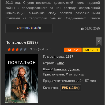
2013 год. Спустя несколько десятилетий после ядерной
войны и последовавшего за ней распада современной
цивилизации выжившие люди селятся разрозненными
группами на территории бывших Соединенных Штатов
Америки. Правит всеми тиран, генерал Бетлехем. Однажды
кочевник, который за пищу и кров разыгрывает перед
01.05.2025
зрителями спектакли Шекспира, находит форму ...
Почтальон (1997)
3.3/5 (
554
гол.)
KP 7.2
IMDB 6.1
Год выпуска:
1997
Страна:
США
Жанр:
Боевики
,
Драмы
,
Приключения
,
Фантастика
Продолжительность:
2 ч 57 мин
Качество:
FHD (1080p)