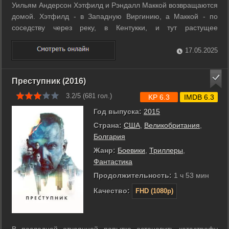
Уильям Андерсон Хэтфилд и Рэндалл Маккой возвращаются
домой. Хэтфилд - в Западную Виргинию, а Маккой - по
соседству через реку, в Кентукки, и тут растущее
напряжение, недопонимания и обиды начинают
перерастать в войну между двумя семьями. ...
17.05.2025
Преступник (2016)
3.2/5 (
681
гол.)
KP 6.3
IMDB 6.3
Год выпуска:
2015
Страна:
США
,
Великобритания
,
Болгария
Жанр:
Боевики
,
Триллеры
,
Фантастика
Продолжительность:
1 ч 53 мин
Качество:
FHD (1080p)
В последней отчаянной попытке остановить катастрофу