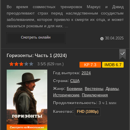
Во время совместных тренировок Маркус и Дэвид
преодолевают страх перед наследственным сосудистым
заболеванием, которое привело к смерти их отца, и может
оказаться роковым и для них. ...
30.04.2025
Горизонты: Часть 1 (2024)
3.5/5 (
629
гол.)
KP 7.3
IMDB 6.7
Год выпуска:
2024
Страна:
США
Жанр:
Боевики
,
Вестерны
,
Драмы
,
Исторические
,
Приключения
Продолжительность:
3 ч 1 мин
Качество:
FHD (1080p)