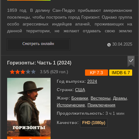
1859 год. В долину Сан-Педро прибывают американские
поселенцы, чтобы построить город Горизонт. Однако группа
особо агрессивных индейцев апачей, проживающих на
данной территории, не желают отдавать свою землю
бледнолицым. Они постоянно убивают всех незваных
гостей, включая женщин и детей, и сжигают поселения. В
30.04.2025
это же время на Территории Монтана ...
Горизонты: Часть 1 (2024)
3.5/5 (
629
гол.)
KP 7.3
IMDB 6.7
Год выпуска:
2024
Страна:
США
Жанр:
Боевики
,
Вестерны
,
Драмы
,
Исторические
,
Приключения
Продолжительность:
3 ч 1 мин
Качество:
FHD (1080p)