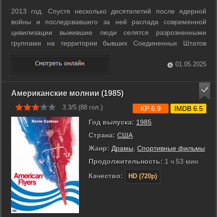
2013 год. Спустя несколько десятилетий после ядерной
войны и последовавшего за ней распада современной
цивилизации выжившие люди селятся разрозненными
группами на территории бывших Соединенных Штатов
Америки. Правит всеми тиран, генерал Бетлехем. Однажды
кочевник, который за пищу и кров разыгрывает перед
01.05.2025
зрителями спектакли Шекспира, находит форму ...
Американские молнии (1985)
3.3/5 (
88
гол.)
KP 6.9
IMDB 6.5
Год выпуска:
1985
Страна:
США
Жанр:
Драмы
,
Спортивные фильмы
Продолжительность:
1 ч 53 мин
Качество:
HD (720p)