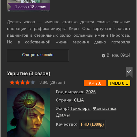
1 сезон 18 серия
Десять часов — именно столько длятся самые сложные
операции в графике хирурга Киры. Она виртуозно спасает
пациентов в стерильных залах больницы имени Пирогова.
Но в собственной жизни героиня давно потеряла
управление и контроль. Её связывают многолетние
отношения с женатым заведующим отделением. Кира
Вчера, 09:14
находится на пороге эмоционального выгорания, ...
Укрытие (3 сезон)
3.8/5 (
29
гол.)
KP 7.8
IMDB 8.1
Год выпуска:
2026
Страна:
США
Жанр:
Триллеры
,
Фантастика
,
Драмы
Качество:
FHD (1080p)