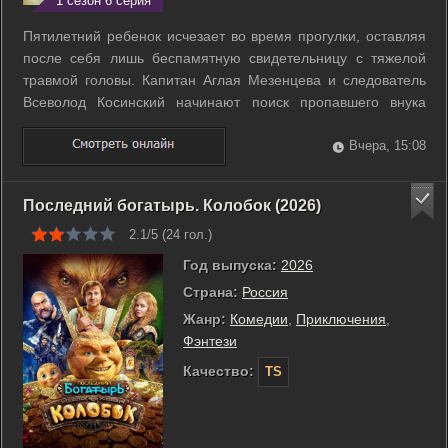
1 сезон 6 серия
Пятилетний ребенок исчезает во время прогулки, оставляя
после себя лишь беспамятную свидетельницу с тяжелой
травмой головы. Капитан Аглая Мезенцева и следователь
Всеволод Косинский начинают поиск пропавшего внука
знаменитого дирижера. Семья кажется безупречной и
благополучной, но у каждого ее члена скрыты свои
Вчера, 15:08
разрушительные тайны. Поиск ребенка ...
Последний богатырь. Колобок (2026)
2.1/5 (
24
гол.)
Год выпуска:
2026
Страна:
Россия
Жанр:
Комедии
,
Приключения
,
Фэнтези
Качество:
TS