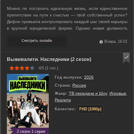
Можно ли построить идеальную жизнь, если единственное
препятствие на пути к счастью — твой собственный успех?
Дефне привыкла контролировать каждый шаг своей карьеры
в крупной юридической фирме. Однако новая должность
приносит ей неожиданный хаос в лице сразу двух коллег.
Кадир берет напором и яркой импульсивностью, а Толга
Вчера, 16:01
предпочитает холодный ...
Выживалити. Наследники (2 сезон)
4/5 (
1
гол.)
Год выпуска:
2026
Страна:
Россия
Жанр:
ТВ передачи и Шоу
,
Игровые
,
Реалити
Качество:
FHD (1080p)
2 сезон 1 серия