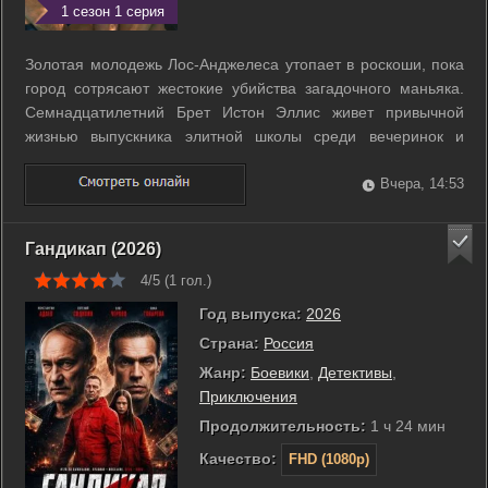
1 сезон 1 серия
Золотая молодежь Лос-Анджелеса утопает в роскоши, пока
город сотрясают жестокие убийства загадочного маньяка.
Семнадцатилетний Брет Истон Эллис живет привычной
жизнью выпускника элитной школы среди вечеринок и
личных драм. Его спокойный мир рушится с появлением в
классе новенького парня по имени Роберт Мэллори. Брет
Вчера, 14:53
сразу замечает в нем нечто ...
Гандикап (2026)
4/5 (
1
гол.)
Год выпуска:
2026
Страна:
Россия
Жанр:
Боевики
,
Детективы
,
Приключения
Продолжительность:
1 ч 24 мин
Качество:
FHD (1080p)