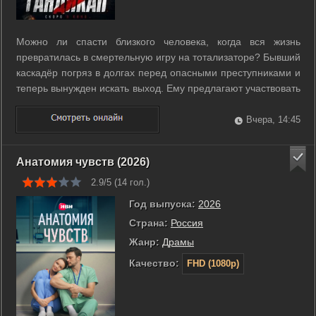
Можно ли спасти близкого человека, когда вся жизнь
превратилась в смертельную игру на тотализаторе? Бывший
каскадёр погряз в долгах перед опасными преступниками и
теперь вынужден искать выход. Ему предлагают участвовать
в рискованном состязании в портовом городе. Правила
просты и жестоки. Участник должен доставить ценный груз в
Вчера, 14:45
конкретную точку за ...
Анатомия чувств (2026)
2.9/5 (
14
гол.)
Год выпуска:
2026
Страна:
Россия
Жанр:
Драмы
Качество:
FHD (1080p)