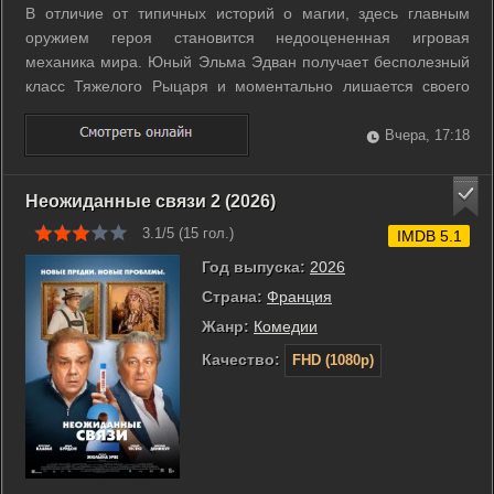
В отличие от типичных историй о магии, здесь главным
оружием героя становится недооцененная игровая
механика мира. Юный Эльма Эдван получает бесполезный
класс Тяжелого Рыцаря и моментально лишается своего
наследства. Родной отец выгоняет его на улицу, считая
позором для знаменитой семьи. Окружающие уверены в
Вчера, 17:18
скорой гибели юноши из-за его низкой ...
Неожиданные связи 2 (2026)
3.1/5 (
15
гол.)
IMDB 5.1
Год выпуска:
2026
Страна:
Франция
Жанр:
Комедии
Качество:
FHD (1080p)