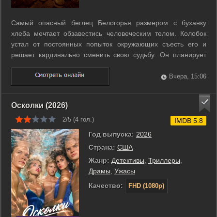
Самый опасный беглец Белогорья размером с буханку
хлеба мечтает обзавестись человеческим телом. Колобок
устал от постоянных попыток окружающих съесть его и
решает кардинально сменить свою судьбу. Он планирует
рискованное магическое переселение, но заклинание из
волшебного зеркала дает неожиданный сбой. Вместо
Вчера, 15:06
могучего богатыря амбициозный ...
Осколки (2026)
2/5 (
4
гол.)
IMDB 5.8
Год выпуска:
2026
Страна:
США
Жанр:
Детективы
,
Триллеры
,
Драмы
,
Ужасы
Качество:
FHD (1080p)