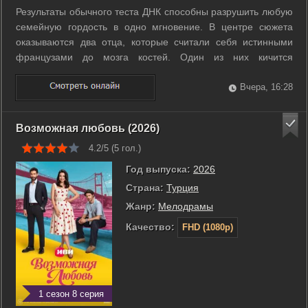
Результаты обычного теста ДНК способны разрушить любую
семейную гордость в одно мгновение. В центре сюжета
оказываются два отца, которые считали себя истинными
французами до мозга костей. Один из них кичится
дворянскими корнями, а другой много лет работает
обычным автодилером. Накануне свадьбы своих детей они
Вчера, 16:28
получают отчеты о генетическом ...
Возможная любовь (2026)
4.2/5 (
5
гол.)
Год выпуска:
2026
Страна:
Турция
Жанр:
Мелодрамы
Качество:
FHD (1080p)
1 сезон 8 серия