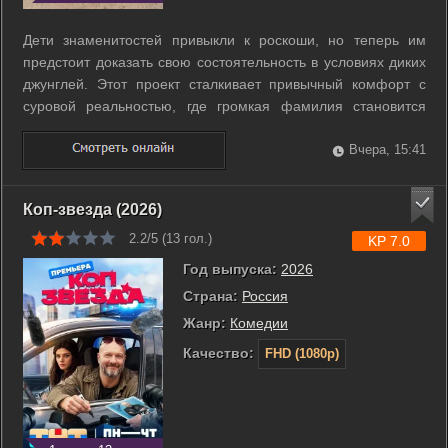
Дети знаменитостей привыкли к роскоши, но теперь им
предстоит доказать свою состоятельность в условиях диких
джунглей. Этот проект сталкивает привычный комфорт с
суровой реальностью, где громкая фамилия становится
обузой, а не пропуском к успеху. Участникам приходится
выживать без поддержки родителей, добывать еду и
Вчера, 15:41
проходить экстремальные ...
Коп-звезда (2026)
2.2/5 (
13
гол.)
KP 7.0
Год выпуска:
2026
Страна:
Россия
Жанр:
Комедии
Качество:
FHD (1080p)