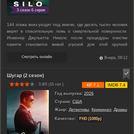
3 сезон 6 серия
144 этажа вниз уходят под землю, где десять тысяч человек
верят в спасительную ложь о смертельной поверхности.
Инженер Джульетта Николс после процедуры очистки
памяти становится живой угрозой для этой хрупкой
системы. Она не помнит своего прошлого, но в её сознании
скрыты ключи к гибели всего бункера. Пока Джульетта ищет
Вчера, 09:12
запретную правду о ...
Шугар (2 сезон)
3.9/5 (
15
гол.)
KP 7.1
IMDB 7.4
Год выпуска:
2026
Страна:
США
Жанр:
Детективы
,
Криминал
,
Драмы
Качество:
FHD (1080p)