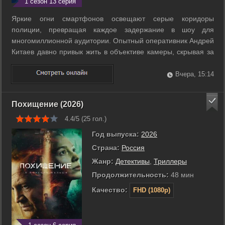
1 сезон 13 серия
Яркие огни смартфонов освещают серые коридоры
полиции, превращая каждое задержание в шоу для
многомиллионной аудитории. Опытный оперативник Андрей
Китаев давно привык жить в объективе камеры, скрывая за
циничной ухмылкой и личными демонами усталость от
бесконечной погони за хайпом. Его жизнь резко меняется,
Вчера, 15:14
когда в отдел приходит Ника Юдина, ...
Похищение (2026)
4.4/5 (
25
гол.)
Год выпуска:
2026
Страна:
Россия
Жанр:
Детективы
,
Триллеры
Продолжительность:
48 мин
Качество:
FHD (1080p)