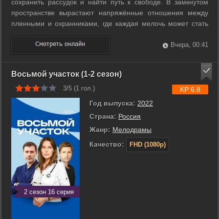
сохранить рассудок и найти путь к свободе. В замкнутом
пространстве вырастают напряжённые отношения между
пленными и охранниками, где каждая мелочь может стать
подсказкой или угрозой. Постепенно открываются тайны
прошлого, которые связывают участников и меняют ставки
Вчера, 00:41
выживания. В поисках ...
Восьмой участок (1-2 сезон)
3/5 (
1
гол.)
KP 6.8
Год выпуска:
2022
Страна:
Россия
Жанр:
Мелодрамы
Качество:
FHD (1080p)
2 сезон 16 серия