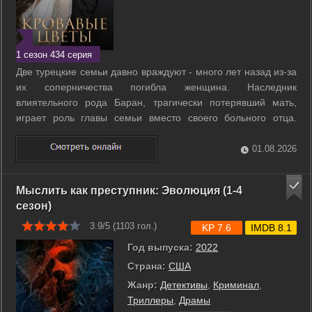
1 сезон 434 серия
Две турецкие семьи давно враждуют - много лет назад из-за
их соперничества погибла женщина. Наследник
влиятельного рода Баран, трагически потерявший мать,
играет роль главы семьи вместо своего больного отца.
Семья девушки Дилан владеет небольшой шашлычной, а
она сама поступает в заграничный университет. Судьба
01.08.2026
неожиданно сводит Барана и Дилан, и ...
Мыслить как преступник: Эволюция (1-4
сезон)
3.9/5 (
1103
гол.)
KP 7.6
IMDB 8.1
Год выпуска:
2022
Страна:
США
Жанр:
Детективы
,
Криминал
,
Триллеры
,
Драмы