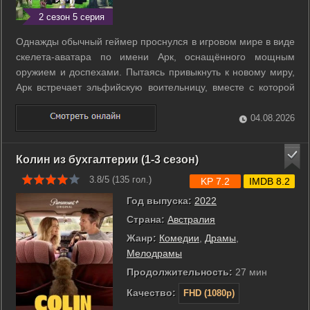
2 сезон 5 серия
Однажды обычный геймер проснулся в игровом мире в виде
скелета-аватара по имени Арк, оснащённого мощным
оружием и доспехами. Пытаясь привыкнуть к новому миру,
Арк встречает эльфийскую воительницу, вместе с которой
он отправляется в полное опасностей путешествие. ...
04.08.2026
Колин из бухгалтерии (1-3 сезон)
3.8/5 (
135
гол.)
KP 7.2
IMDB 8.2
Год выпуска:
2022
Страна:
Австралия
Жанр:
Комедии
,
Драмы
,
Мелодрамы
Продолжительность:
27 мин
Качество:
FHD (1080p)