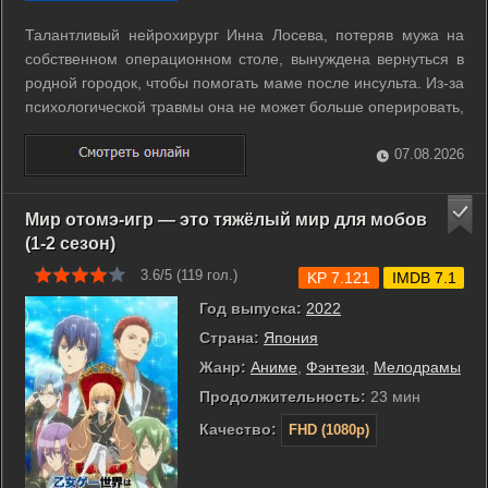
Талантливый нейрохирург Инна Лосева, потеряв мужа на
собственном операционном столе, вынуждена вернуться в
родной городок, чтобы помогать маме после инсульта. Из-за
психологической травмы она не может больше оперировать,
поэтому устраивается на работу терапевтом в районную
поликлинику. Лосевой доверяют 8-ой участок, считающийся
07.08.2026
у терапевтов ...
Мир отомэ-игр — это тяжёлый мир для мобов
(1-2 сезон)
3.6/5 (
119
гол.)
KP 7.121
IMDB 7.1
Год выпуска:
2022
Страна:
Япония
Жанр:
Аниме
,
Фэнтези
,
Мелодрамы
Продолжительность:
23 мин
Качество:
FHD (1080p)