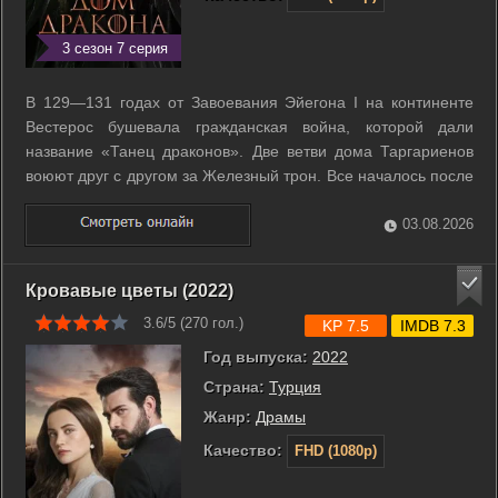
3 сезон 7 серия
В 129—131 годах от Завоевания Эйегона I на континенте
Вестерос бушевала гражданская война, которой дали
название «Танец драконов». Две ветви дома Таргариенов
воюют друг с другом за Железный трон. Все началось после
смерти Визериса I, когда принцесса Рейенира,
поддержанная партией «чёрных», и принц Эйегон,
03.08.2026
поддержанный партией «зелёных», ...
Кровавые цветы (2022)
3.6/5 (
270
гол.)
KP 7.5
IMDB 7.3
Год выпуска:
2022
Страна:
Турция
Жанр:
Драмы
Качество:
FHD (1080p)