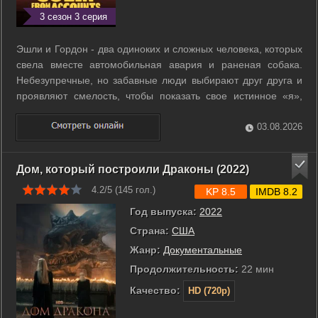
3 сезон 3 серия
Эшли и Гордон - два одиноких и сложных человека, которых
свела вместе автомобильная авария и раненая собака.
Небезупречные, но забавные люди выбирают друг друга и
проявляют смелость, чтобы показать свое истинное «я»,
душевные шрамы и всё остальное, пока они идут по жизни
вместе. ...
03.08.2026
Дом, который построили Драконы (2022)
4.2/5 (
145
гол.)
KP 8.5
IMDB 8.2
Год выпуска:
2022
Страна:
США
Жанр:
Документальные
Продолжительность:
22 мин
Качество:
HD (720p)