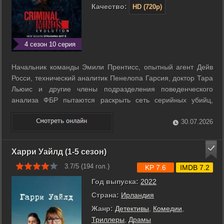
Качество:
HD (720p)
4 сезон 10 серия
Начальник команды Эмили Прентисс, опытный агент Дейв
Росси, технический аналитик Пенелопа Гарсия, доктор Тара
Льюис и другие члены подразделения поведенческого
анализа ФБР пытаются раскрыть сеть серийных убийц,
созданную во время пандемии COVID-19. ...
30.07.2026
Харри Уайлд (1-5 сезон)
3.7/5 (
194
гол.)
KP 7.6
IMDB 7.2
Год выпуска:
2022
Страна:
Ирландия
Жанр:
Детективы
,
Комедии
,
Триллеры
,
Драмы