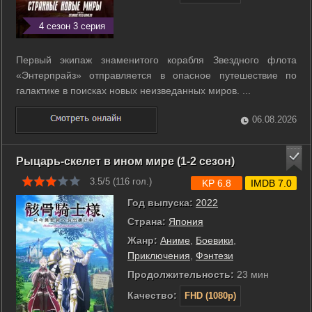
4 сезон 3 серия
Первый экипаж знаменитого корабля Звездного флота
«Энтерпрайз» отправляется в опасное путешествие по
галактике в поисках новых неизведанных миров. ...
06.08.2026
Рыцарь-скелет в ином мире (1-2 сезон)
3.5/5 (
116
гол.)
KP 6.8
IMDB 7.0
Год выпуска:
2022
Страна:
Япония
Жанр:
Аниме
,
Боевики
,
Приключения
,
Фэнтези
Продолжительность:
23 мин
Качество:
FHD (1080p)