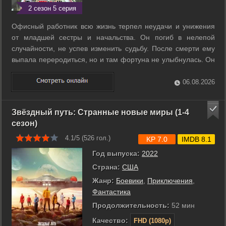
2 сезон 5 серия
Офисный работник всю жизнь терпел неудачи и унижения
от младшей сестры и начальства. Он погиб в нелепой
случайности, не успев изменить судьбу. После смерти ему
выпала переродиться, но и там фортуна не улыбнулась. Он
оказался в мире отомэ-игры, где правила жестоки и
мужчины считаются недочеловеками. Новая реальность
06.08.2026
требует выживания среди ...
Звёздный путь: Странные новые миры (1-4
сезон)
4.1/5 (
526
гол.)
KP 7.0
IMDB 8.1
Год выпуска:
2022
Страна:
США
Жанр:
Боевики
,
Приключения
,
Фантастика
Продолжительность:
52 мин
Качество:
FHD (1080p)