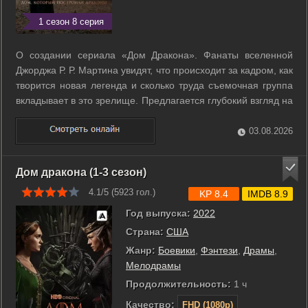
1 сезон 8 серия
О создании сериала «Дом Дракона». Фанаты вселенной
Джорджа Р. Р. Мартина увидят, что происходит за кадром, как
творится новая легенда и сколько труда съемочная группа
вкладывает в это зрелище. Предлагается глубокий взгляд на
каждый аспект шоу, начиная от костюмов и заканчивая
проработкой характеров персонажей. ...
03.08.2026
Дом дракона (1-3 сезон)
4.1/5 (
5923
гол.)
KP 8.4
IMDB 8.9
Год выпуска:
2022
Страна:
США
Жанр:
Боевики
,
Фэнтези
,
Драмы
,
Мелодрамы
Продолжительность:
1 ч
Качество:
FHD (1080p)