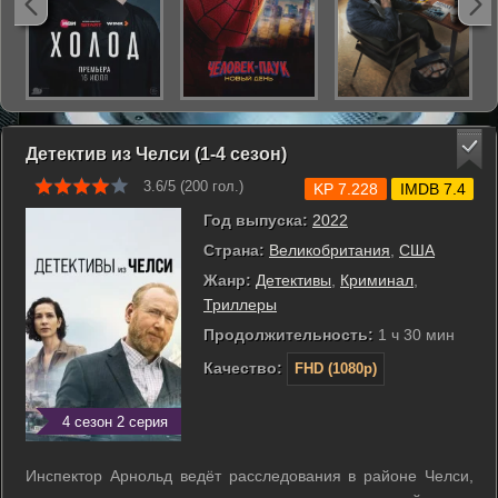
Детектив из Челси (1-4 сезон)
3.6/5 (
200
гол.)
KP 7.228
IMDB 7.4
Год выпуска:
2022
Страна:
Великобритания
,
США
Жанр:
Детективы
,
Криминал
,
Триллеры
Продолжительность:
1 ч 30 мин
Качество:
FHD (1080p)
4 сезон 2 серия
Инспектор Арнольд ведёт расследования в районе Челси,