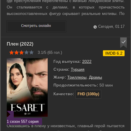
где преступления переплетены с жизнью лондонской элиты.
Он сталкивается с делами, в которых причастность
высокопоставленных фигур скрывает реальные мотивы. По
ходу следствия распутываются хитросплетения социальных
связей и личных тайн. Каждый случай требует скрупулёзного
Сегодня, 01:17
подхода и внимательного ...
Плен (2022)
3.1/5 (
65
гол.)
IMDB 6.2
Год выпуска:
2022
Страна:
Турция
Жанр:
Триллеры
,
Драмы
Продолжительность:
50 мин
Качество:
FHD (1080p)
1 сезон 557 серия
Оказавшись в плену у неизвестных, главный герой пытается