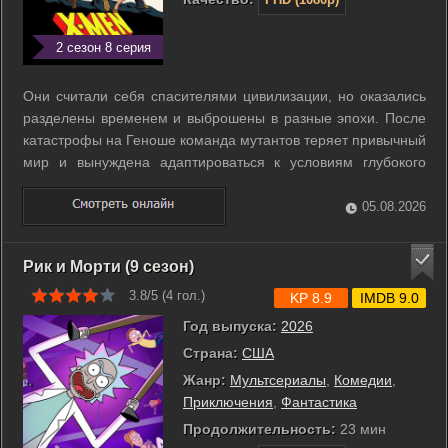
2 сезон 8 серия
Они считали себя спасителями цивилизации, но оказались
разделены временем и выброшены в разные эпохи. После
катастрофы на Геноше команда мутантов теряет привычный
мир и вынуждена адаптироваться к условиям глубокого
прошлого и далекого будущего. Пока часть героев борется
за жизнь рядом с молодым Эна Сабахом Нуром в Египте,
05.08.2026
другие пытаются выжить в ...
Рик и Морти (9 сезон)
3.8/5 (
4
гол.)
KP 8.9
IMDB 9.0
Год выпуска:
2026
Страна:
США
Жанр:
Мультсериалы
,
Комедии
,
Приключения
,
Фантастика
Продолжительность:
23 мин