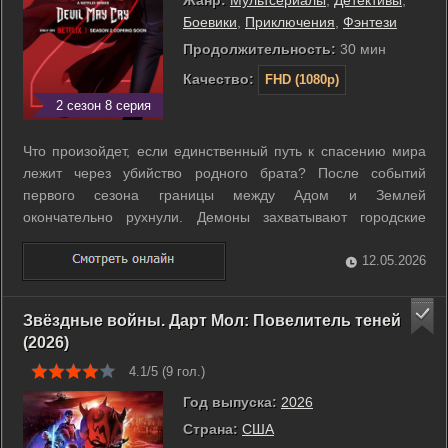
Боевики
,
Приключения
,
Фэнтези
Продолжительность:
30 мин
Качество:
FHD (1080p)
2 сезон 8 серия
Что произойдет, если единственный путь к спасению мира
лежит через убийство родного брата? После событий
первого сезона границы между Адом и Землей
окончательно рухнули. Демоны захватывают городские
кварталы, пока правительственная организация DARKCOM
открыто охотится на охотника-полукровку Данте. Он сбегает
12.05.2026
из-под стражи и пробивается через ряды ...
Звёздные войны. Дарт Мол: Повелитель теней
(2026)
4.1/5 (
9
гол.)
Год выпуска:
2026
Страна:
США