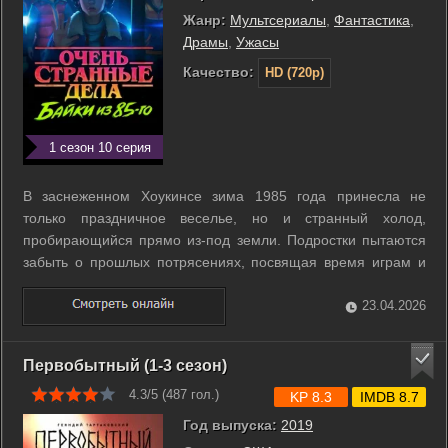
Жанр:
Мультсериалы
,
Фантастика
,
Драмы
,
Ужасы
Качество:
HD (720p)
1 сезон 10 серия
В заснеженном Хоукинсе зима 1985 года принесла не
только праздничное веселье, но и странный холод,
пробирающийся прямо из-под земли. Подростки пытаются
забыть о прошлых потрясениях, посвящая время играм и
неловким свиданиям под ледяным небом Индианы. Однако
привычную идиллию нарушают пугающие аномалии,
23.04.2026
порожденные искаженной материей Изнанки. По ...
Первобытный (1-3 сезон)
4.3/5 (
487
гол.)
KP 8.3
IMDB 8.7
Год выпуска:
2019