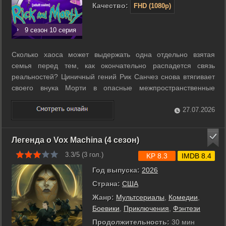
Качество:
FHD (1080p)
9 сезон 10 серия
Сколько хаоса может выдержать одна отдельно взятая
семья перед тем, как окончательно распадется связь
реальностей? Циничный гений Рик Санчез снова втягивает
своего внука Морти в опасные межпространственные
авантюры. Их ждут встречи с причудливыми инопланетными
цивилизациями и загадочным искусственным интеллектом.
27.07.2026
Герои посетят лагерь для капризных ...
Легенда о Vox Machina (4 сезон)
3.3/5 (
3
гол.)
KP 8.3
IMDB 8.4
Год выпуска:
2026
Страна:
США
Жанр:
Мультсериалы
,
Комедии
,
Боевики
,
Приключения
,
Фэнтези
Продолжительность:
30 мин