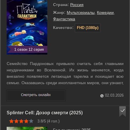
Страна:
Россия
Жанр:
Мультсериалы
,
Комедии
,
Фантастика
Качество:
FHD (1080p)
1 сезон 12 серия
Семейство Пардоновых привыкло считать себя главными
неудачниками во Вселенной. Их жизнь меняется, когда
внезапно появляется летающая тарелка и похищает всю
семью. Оказавшись среди инопланетных миров, они узнают,
что получили в наследство целую планету и вместе с ней
титул правителя галактики. Сначала это кажется шансом
02.03.2026
наконец начать счастливую ...
Splinter Cell: Дозор смерти (2025)
3.8/5 (
4
гол.)