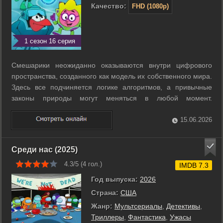
Качество:
FHD (1080p)
1 сезон 16 серия
Смешарики неожиданно оказываются внутри цифрового
пространства, созданного как модель их собственного мира.
Здесь все подчиняется логике алгоритмов, а привычные
законы природы могут меняться в любой момент.
Проводником становится искусственный интеллект Эва,
которая помогает разбираться в новых возможностях, но не
15.06.2026
всегда объясняет последствия ...
Среди нас (2025)
4.3/5 (
4
гол.)
IMDB 7.3
Год выпуска:
2026
Страна:
США
Жанр:
Мультсериалы
,
Детективы
,
Триллеры
,
Фантастика
,
Ужасы