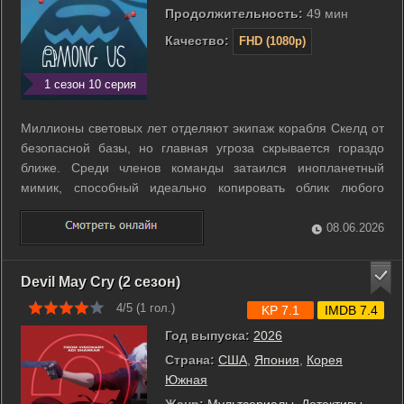
Продолжительность:
49 мин
Качество:
FHD (1080p)
1 сезон 10 серия
Миллионы световых лет отделяют экипаж корабля Скелд от
безопасной базы, но главная угроза скрывается гораздо
ближе. Среди членов команды затаился инопланетный
мимик, способный идеально копировать облик любого
человека. Невидимый враг методично выводит из строя
системы жизнеобеспечения и устраняет изолированных
08.06.2026
специалистов. Оставшимся участникам ...
Devil May Cry (2 сезон)
4/5 (
1
гол.)
KP 7.1
IMDB 7.4
Год выпуска:
2026
Страна:
США
,
Япония
,
Корея
Южная
Жанр:
Мультсериалы
,
Детективы
,