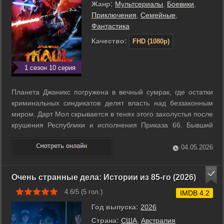
Жанр:
Мультсериалы
,
Боевики
,
Приключения
,
Семейные
,
Фантастика
Качество:
FHD (1080p)
1 сезон 10 серия
Планета Джаникс погружена в вечный сумрак, где остатки
криминальных синдикатов делят власть над беззаконным
миром. Дарт Мол скрывается в тенях этого захолустья после
крушения Республики и исполнения Приказа 66. Бывший
лорд ситхов начинает свой путь с малого, объединяя
разрозненные банды в единую сеть влияния. Он лично
04.05.2026
проникает на охраняемый склад ...
Очень странные дела: Истории из 85-го (2026)
4.6/5 (
5
гол.)
IMDB 4.2
Год выпуска:
2026
Страна:
США
,
Австралия