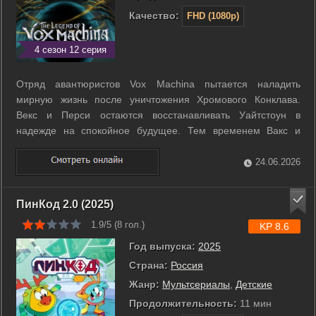
Качество:
FHD (1080p)
4 сезон 12 серия
Отряд авантюристов Vox Machina пытается наладить
мирную жизнь после уничтожения Хромового Конклава.
Векс и Перси остаются восстанавливать Уайтстоун в
надежде на спокойное будущее. Тем временем Вакс и
Кейлет погружаются в духовное путешествие, а Грог и Пайк
ищут новые приключения вдали от дома. Однако покой
24.06.2026
длится недолго. Древнее зло восстает из ...
ПинКод 2.0 (2025)
1.9/5 (
8
гол.)
KP 8.6
Год выпуска:
2025
Страна:
Россия
Жанр:
Мультсериалы
,
Детские
Продолжительность:
11 мин