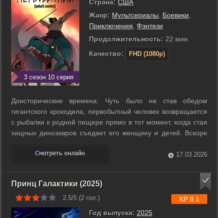
Страна:
США
Жанр:
Мультсериалы
,
Боевики
,
Приключения
,
Фэнтези
Продолжительность:
22 мин
Качество:
FHD (1080p)
3 сезон 10 серия
Доисторические времена. Чуть было не став обедом
гигантского крокодила, первобытный человек возвращается
с рыбалки к родной пещере прямо в тот момент, когда стая
хищных динозавров съедает его женщину и детей. Вскоре
осиротевший мужчина неожиданно для себя объединяется
с тираннозавром, пытающимся безуспешно защитить
17.03.2026
детёнышей от тех же хищников, ...
Принц Галактики (2025)
2.5/5 (
2
гол.)
KP 8.1
Год выпуска:
2025