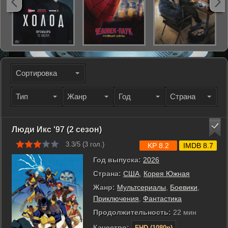
Сортировка
Тип
Жанр
Год
Страна
Люди Икс '97 (2 сезон)
3.3/5 (
3
гол.)
KP 8.2
IMDB 8.7
Год выпуска:
2026
Страна:
США
,
Корея Южная
Жанр:
Мультсериалы
,
Боевики
,
Приключения
,
Фантастика
Продолжительность:
22 мин
Качество:
FHD (1080p)