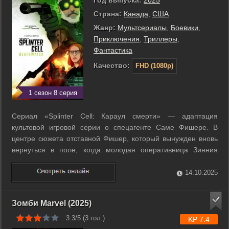
Год выпуска:
2025
Страна:
Канада
,
США
Жанр:
Мультсериалы
,
Боевики
,
Приключения
,
Триллеры
,
Фантастика
Качество:
FHD (1080p)
1 сезон 8 серия
Сериал «Splinter Cell: Караул смерти» — адаптация
культовой игровой серии о спецагенте Саме Фишере. В
центре сюжета отставной Фишер, который вынужден вновь
вернуться в поле, когда молодая оперативница Зинния
оказывается в тяжёлом положении и нуждается в помощи.
Он вновь погружается в мир тайн, шпионажа и заданий, где
14.10.2025
каждое действие может стоить ...
Зомби Marvel (2025)
3.3/5 (
3
гол.)
KP 7.4