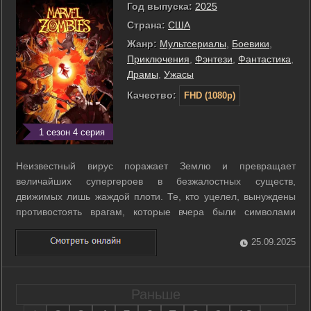
Год выпуска:
2025
Страна:
США
Жанр:
Мультсериалы
,
Боевики
,
Приключения
,
Фэнтези
,
Фантастика
,
Драмы
,
Ужасы
Качество:
FHD (1080p)
1 сезон 4 серия
Неизвестный вирус поражает Землю и превращает
величайших супергероев в безжалостных существ,
движимых лишь жаждой плоти. Те, кто уцелел, вынуждены
противостоять врагам, которые вчера были символами
надежды. Молодым героям предстоит объединиться, чтобы
выжить среди хаоса и найти способ остановить угрозу, пока
25.09.2025
весь мир окончательно не поглотила тьма. ...
Раньше