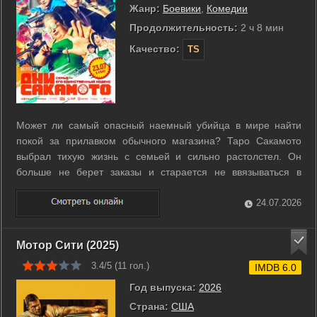
Жанр:
Боевики
,
Комедии
Продолжительность:
2 ч 8 мин
Качество:
TS
Может ли самый опасный наемный убийца в мире найти
покой за прилавком обычного магазина? Таро Сакамото
выбрал тихую жизнь с семьей и сильно растолстел. Он
больше не берет заказы и старается не ввязываться в
драки. Прошлое не отпускает легенду преступного мира так
просто. За его голову назначили награду, поэтому в магазин
24.07.2026
постоянно наведываются ...
Мотор Сити (2025)
3.4/5 (
11
гол.)
IMDB 6.0
Год выпуска:
2026
Страна:
США