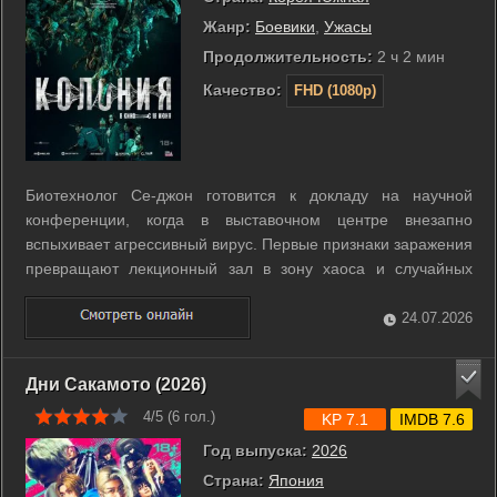
Жанр:
Боевики
,
Ужасы
Продолжительность:
2 ч 2 мин
Качество:
FHD (1080p)
Биотехнолог Се-джон готовится к докладу на научной
конференции, когда в выставочном центре внезапно
вспыхивает агрессивный вирус. Первые признаки заражения
превращают лекционный зал в зону хаоса и случайных
смертей. Власти немедленно блокируют здание, запирая
всех присутствующих внутри вместе с быстро
24.07.2026
меняющимися мутантами. Се-джон пытается найти ...
Дни Сакамото (2026)
4/5 (
6
гол.)
KP 7.1
IMDB 7.6
Год выпуска:
2026
Страна:
Япония