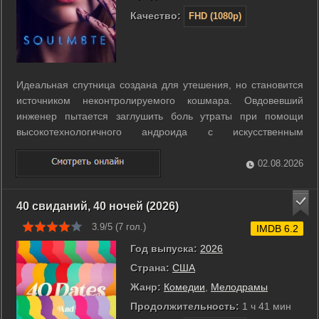
Качество:
FHD (1080p)
Идеальная спутница создана для утешения, но становится
источником неконтролируемого кошмара. Овдовевший
инженер пытается заглушить боль утраты при помощи
высокотехнологичного андроида с искусственным
интеллектом. Сначала устройство кажется безупречным
помощником, настроенным на эмоциональную поддержку.
02.08.2026
Дэвид постепенно перепрограммирует систему, ...
40 свиданий, 40 ночей (2026)
3.9/5 (
7
гол.)
IMDB 6.2
Год выпуска:
2026
Страна:
США
Жанр:
Комедии
,
Мелодрамы
Продолжительность:
1 ч 41 мин