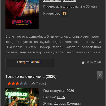
Продолжительность:
2 ч 30 мин
Качество:
TS
В отличие от масштабных битв мультивселенных этот проект
концентрируется на судьбе одного человека в огромном
Нью-Йорке. Питер Паркер теперь живет в абсолютной
пустоте, ведь весь мир навсегда стер воспоминания о нем.
Он полностью одинок и ежедневно патрулирует улицы, не
имея никакой поддержки со стороны близких людей. Однако
30.07.2026
его тело начинает ...
Только на одну ночь (2026)
3/5 (
4
гол.)
Год выпуска:
2026
Страна:
США
Жанр:
Драмы
,
Комедии
,