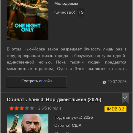
Мелодрамы
Качество:
TS
В этом Нью-Йорке закон разрешает близость лишь раз в
году, превращая жизнь города в безумную гонку за одной-
единственной ночью. Пока тысячи людей предаются
мимолетным страстям, Оуэн и Элли пытаются отыскать
среди всеобщего хаоса нечто большее. Оуэн еще не
оправился после болезненного разрыва, а Элли мечтает о
29.07.2026
настоящем чувстве вместо случайной ...
Сорвать банк 3: Вор-джентльмен (2026)
2.6/5 (
8
гол.)
IMDB 3.3
Год выпуска:
2026
Страна:
США