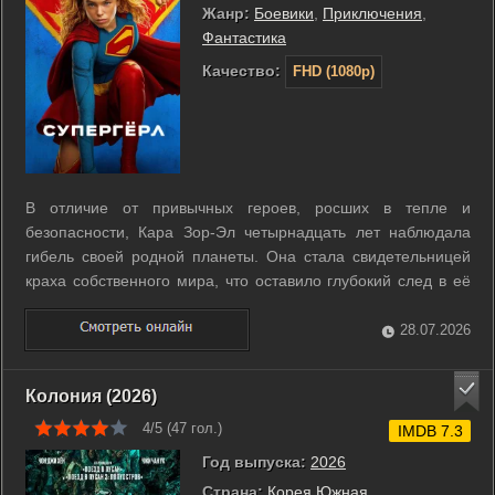
Жанр:
Боевики
,
Приключения
,
Фантастика
Качество:
FHD (1080p)
В отличие от привычных героев, росших в тепле и
безопасности, Кара Зор-Эл четырнадцать лет наблюдала
гибель своей родной планеты. Она стала свидетельницей
краха собственного мира, что оставило глубокий след в её
душе и навсегда изменило восприятие реальности. Теперь,
скитаясь по просторам космоса вместе с верным псом
28.07.2026
Крипто, бывшая жительница ...
Колония (2026)
4/5 (
47
гол.)
IMDB 7.3
Год выпуска:
2026
Страна:
Корея Южная