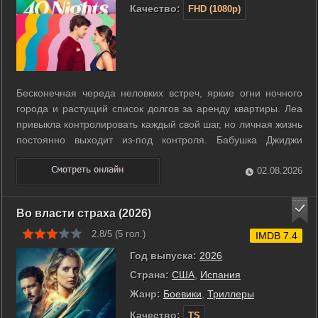
Качество:
FHD (1080p)
Бесконечная череда неловких встреч, яркие огни ночного
города и растущий список долгов за аренду квартиры. Леа
привыкла контролировать каждый свой шаг, но личная жизнь
постоянно выходит из-под контроля. Бабушка Джиджи
предлагает авантюрный план в обмен на финансовое
спасение. Героиня должна отправиться на сорок свиданий
02.08.2026
за сорок ночей. Этот ...
Во власти страха (2026)
2.8/5 (
5
гол.)
IMDB 7.4
Год выпуска:
2026
Страна:
США
,
Испания
Жанр:
Боевики
,
Триллеры
Качество:
TS