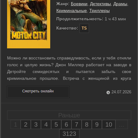
Жанр:
Боевики
,
Детективы
,
Драмы
,
Криминальные
,
Триллеры
Продолжительность:
1 ч 43 мин
Качество:
TS
Можно ли восстановить справедливость, если у тебя отняли
голос и целую жизнь? Джон Миллер работает на заводе в
Детройте семидесятых и пытается забыть свое
криминальное прошлое. Встреча с женщиной из круга
влиятельного гангстера оборачивается для него ловушкой.
Героя подставляют, обрекая на долгие годы за решеткой за
24.07.2026
преступление, которого он не ...
Раньше
1
2
3
4
5
6
7
8
9
10
...
3123