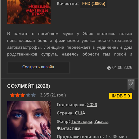
Качество:
FHD (1080p)
В память о погибшем муже у Элис остались только
невыносимая боль и физическое увечье после страшной
автокатастрофы. Женщина переезжает в уединенный дом
родственников супруга, надеясь обрести там покой и
исцеление. Однако вместо утешения она находит на
чердаке древнюю книгу, открывающую врата в мир
04.08.2026
кошмаров. Демонические силы проникают в жилище и ...
СОУЛМ8ЙТ (2026)
3.3/5 (
21
гол.)
IMDB 5.9
Год выпуска:
2026
Страна:
США
Жанр:
Триллеры
,
Ужасы
,
Фантастика
Продолжительность:
1 ч 39 мин