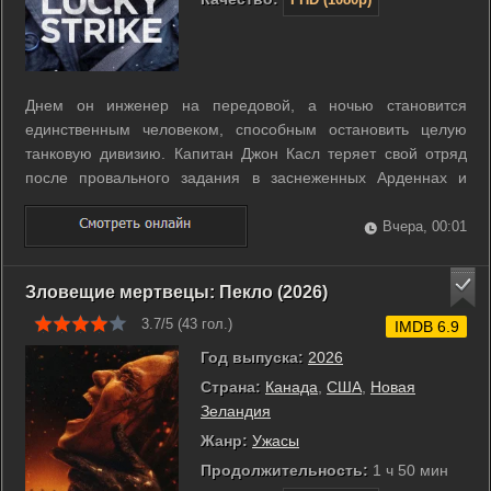
Днем он инженер на передовой, а ночью становится
единственным человеком, способным остановить целую
танковую дивизию. Капитан Джон Касл теряет свой отряд
после провального задания в заснеженных Арденнах и
остается один за линией фронта. Ему нужно преодолеть
тридцать километров по вражеской территории, имея при
Вчера, 00:01
себе лишь рацию и остатки снаряжения. ...
Зловещие мертвецы: Пекло (2026)
3.7/5 (
43
гол.)
IMDB 6.9
Год выпуска:
2026
Страна:
Канада
,
США
,
Новая
Зеландия
Жанр:
Ужасы
Продолжительность:
1 ч 50 мин