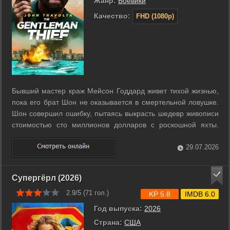
Жанр:
Боевики
Качество:
FHD (1080p)
Бывший мастер краж Мейсон Годдард живет тихой жизнью,
пока его брат Шон не оказывается в смертельной ловушке.
Шон совершил ошибку, пытаясь выкрасть шедевр живописи
стоимостью сто миллионов долларов с роскошной яхты.
Этот дерзкий налет обернулся западней, подстроенной
старым врагом Мейсона. Теперь опытному вору предстоит
29.07.2026
вернуться в большой ...
Супергёрл (2026)
2.9/5 (
71
гол.)
KP 5.8
IMDB 6.0
Год выпуска:
2026
Страна:
США