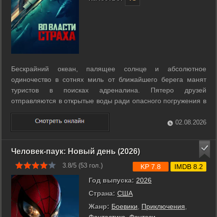
Бескрайний океан, палящее солнце и абсолютное
одиночество в сотнях миль от ближайшего берега манят
туристов в поисках адреналина. Пятеро друзей
отправляются в открытые воды ради опасного погружения в
клетке к белым акулам. Идиллический отдых обрывается,
когда на борт их лодки проникает вооруженная банда
02.08.2026
контрабандистов. Преступники берут группу в ...
Человек-паук: Новый день (2026)
3.8/5 (
53
гол.)
KP 7.8
IMDB 8.2
Год выпуска:
2026
Страна:
США
Жанр:
Боевики
,
Приключения
,
Фантастика
,
Фэнтези