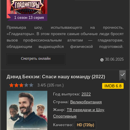
1 сезон 13 серия
Премьера шоу, испытывающего на прочность,
«Гладиаторы». В этом проекте самые обычные люди бросят
вызов профессиональным атлетам — гладиаторам,
обладающим выдающейся физической подготовкой.
Участникам предстоит пройти серию испытаний на силу,
ловкость и выносливость! ...
30.06.2025
Дэвид Бекхэм: Спаси нашу команду (2022)
3.4/5 (
105
гол.)
IMDB 6.8
Год выпуска:
2022
Страна:
Великобритания
Жанр:
ТВ передачи и Шоу
,
Спортивные
Качество:
HD (720p)