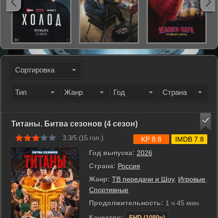
Сортировка
Тип
Жанр
Год
Страна
Титаны. Битва сезонов (4 сезон)
3.3/5 (
15
гол.)
KP 8.8
IMDB 7.8
Год выпуска:
2026
Страна:
Россия
Жанр:
ТВ передачи и Шоу
,
Игровые
,
Спортивные
Продолжительность:
1 ч 45 мин
Качество:
FHD (1080p)