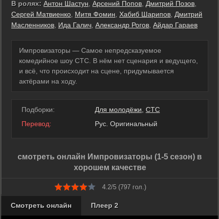
В ролях:
Антон Шастун
,
Арсений Попов
,
Дмитрий Позов
,
Сергей Матвиенко
,
Митя Фомин
,
Хабиб Шарипов
,
Дмитрий
Масленников
,
Ида Галич
,
Александр Рогов
,
Айдар Гараев
Импровизаторы — Самое непредсказуемое
комедийное шоу СТС. В нём нет сценария и ведущего,
и всё, что происходит на сцене, придумывается
актёрами на ходу.
Подборки:
Для молодёжи
,
СТС
Перевод:
Рус. Оригинальный
смотреть онлайн Импровизаторы (1-5 сезон) в
хорошем качестве
4.2/5 (
797
гол.)
Смотреть онлайн
Плеер 2