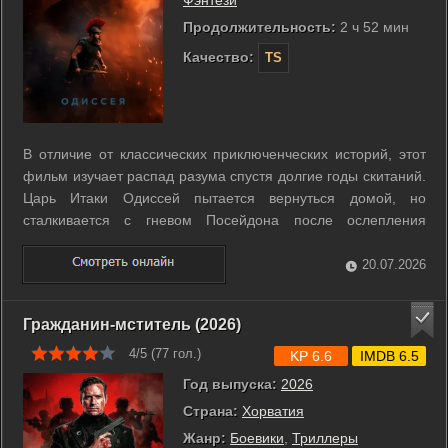
Фэнтези
Продолжительность:
2 ч 52 мин
Качество:
TS
В отличие от классических приключенческих историй, этот
фильм изучает распад разума спустя долгие годы скитаний.
Царь Итаки Одиссей пытается вернуться домой, но
сталкивается с гневом Посейдона после ослепления
циклопа Полифема. В темных пещерах Ээи его армия
гибнет от рук кровожадных лестригонов, оставляя героя в
20.07.2026
одиночестве перед лицом судьбы. ...
Гражданин-мститель (2026)
4/5 (
77
гол.)
KP 6.6
IMDB 6.5
Год выпуска:
2026
Страна:
Хорватия
Жанр:
Боевики
,
Триллеры