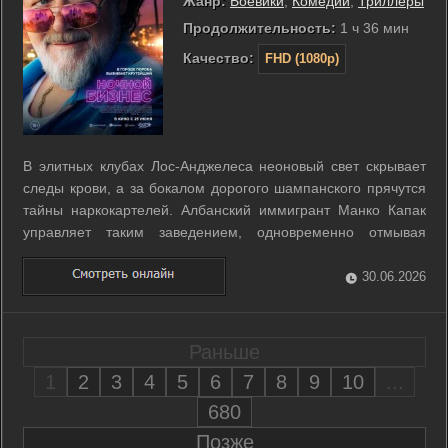
Жанр:
Боевики
,
Комедии
,
Триллеры
Продолжительность:
1 ч 36 мин
Качество:
FHD (1080p)
В элитных клубах Лос-Анджелеса неоновый свет скрывает
следы крови, а за бокалом дорогого шампанского прячутся
тайны наркокартелей. Албанский иммигрант Манко Капак
управляет таким заведением, одновременно отмывая
нелегальные миллионы преступных синдикатов. Он мечтает
о тихой жизни, но эти планы рушит дерзкое ограбление
30.06.2026
прямо в сердце его клуба. ...
Раньше
1
2
3
4
5
6
7
8
9
10
...
680
Позже