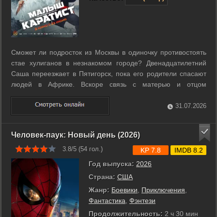
Сможет ли подросток из Москвы в одиночку противостоять
стае хулиганов в незнакомом городе? Двенадцатилетний
Саша переезжает в Пятигорск, пока его родители спасают
людей в Африке. Вскоре связь с матерью и отцом
обрывается, и мальчик остается совершенно один среди
враждебных сверстников. Местный лидер Марат открыто
31.07.2026
издевается над новичком, превращая ...
Человек-паук: Новый день (2026)
3.8/5 (
54
гол.)
KP 7.8
IMDB 8.2
Год выпуска:
2026
Страна:
США
Жанр:
Боевики
,
Приключения
,
Фантастика
,
Фэнтези
Продолжительность:
2 ч 30 мин