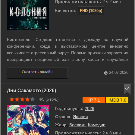
Продолжительность:
2 ч 2 мин
Качество:
FHD (1080p)
Биотехнолог Се-джон готовится к докладу на научной
конференции, когда в выставочном центре внезапно
вспыхивает агрессивный вирус. Первые признаки заражения
превращают лекционный зал в зону хаоса и случайных
смертей. Власти немедленно блокируют здание, запирая
всех присутствующих внутри вместе с быстро
24.07.2026
меняющимися мутантами. Се-джон пытается найти ...
Дни Сакамото (2026)
4/5 (
6
гол.)
KP 7.1
IMDB 7.6
Год выпуска:
2026
Страна:
Япония
Жанр:
Боевики
,
Комедии
Продолжительность:
2 ч 8 мин