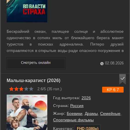
Бескрайний океан, палящее солнце и абсолютное
одиночество в сотнях миль от ближайшего берега манят
туристов в поисках адреналина. Пятеро друзей
отправляются в открытые воды ради опасного погружения в
клетке к белым акулам. Идиллический отдых обрывается,
когда на борт их лодки проникает вооруженная банда
02.08.2026
контрабандистов. Преступники берут группу в ...
Малыш-каратист (2026)
2.6/5 (
35
гол.)
KP 6.7
Год выпуска:
2026
Страна:
Россия
Жанр:
Боевики
,
Драмы
,
Семейные
,
Спортивные фильмы
Качество:
FHD (1080p)