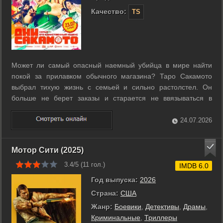
Качество:
TS
Может ли самый опасный наемный убийца в мире найти
покой за прилавком обычного магазина? Таро Сакамото
выбрал тихую жизнь с семьей и сильно растолстел. Он
больше не берет заказы и старается не ввязываться в
драки. Прошлое не отпускает легенду преступного мира так
просто. За его голову назначили награду, поэтому в магазин
24.07.2026
постоянно наведываются ...
Мотор Сити (2025)
3.4/5 (
11
гол.)
IMDB 6.0
Год выпуска:
2026
Страна:
США
Жанр:
Боевики
,
Детективы
,
Драмы
,
Криминальные
,
Триллеры