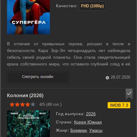
Качество:
FHD (1080p)
В отличие от привычных героев, росших в тепле и
безопасности, Кара Зор-Эл четырнадцать лет наблюдала
гибель своей родной планеты. Она стала свидетельницей
краха собственного мира, что оставило глубокий след в её
душе и навсегда изменило восприятие реальности. Теперь,
скитаясь по просторам космоса вместе с верным псом
28.07.2026
Крипто, бывшая жительница ...
Колония (2026)
4/5 (
48
гол.)
IMDB 7.3
Год выпуска:
2026
Страна:
Корея Южная
Жанр:
Боевики
,
Ужасы