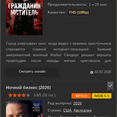
Продолжительность:
1 ч 29 мин
Качество:
FHD (1080p)
Город охватывает хаос, когда видео с казнями преступников
становятся главной интернет-сенсацией. Бывший
американский военный Майкл Сандерс решает вершить
правосудие после череды мягких приговоров для
закоренелых насильников. Он превращается в
безжалостного вигиланте в условиях полного бездействия
02.07.2026
коррумпированных чиновников. Его радикальные методы ...
Ночной бизнес (2026)
3.8/5 (
33
гол.)
KP 6.0
IMDB 5.5
Год выпуска:
2026
Страна:
США
,
Австралия