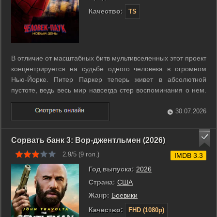
Качество:
TS
В отличие от масштабных битв мультивселенных этот проект
концентрируется на судьбе одного человека в огромном
Нью-Йорке. Питер Паркер теперь живет в абсолютной
пустоте, ведь весь мир навсегда стер воспоминания о нем.
Он полностью одинок и ежедневно патрулирует улицы, не
имея никакой поддержки со стороны близких людей. Однако
30.07.2026
его тело начинает ...
Сорвать банк 3: Вор-джентльмен (2026)
2.9/5 (
9
гол.)
IMDB 3.3
Год выпуска:
2026
Страна:
США
Жанр:
Боевики
Качество:
FHD (1080p)