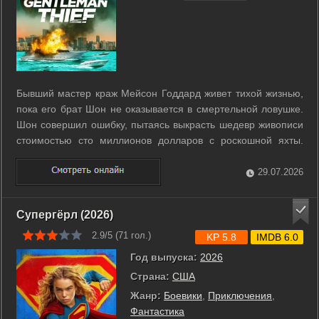
Бывший мастер краж Мейсон Годдард живет тихой жизнью,
пока его брат Шон не оказывается в смертельной ловушке.
Шон совершил ошибку, пытаясь выкрасть шедевр живописи
стоимостью сто миллионов долларов с роскошной яхты.
Этот дерзкий налет обернулся западней, подстроенной
старым врагом Мейсона. Теперь опытному вору предстоит
29.07.2026
вернуться в большой ...
Супергёрл (2026)
2.9/5 (
71
гол.)
KP 5.8
IMDB 6.0
Год выпуска:
2026
Страна:
США
Жанр:
Боевики
,
Приключения
,
Фантастика