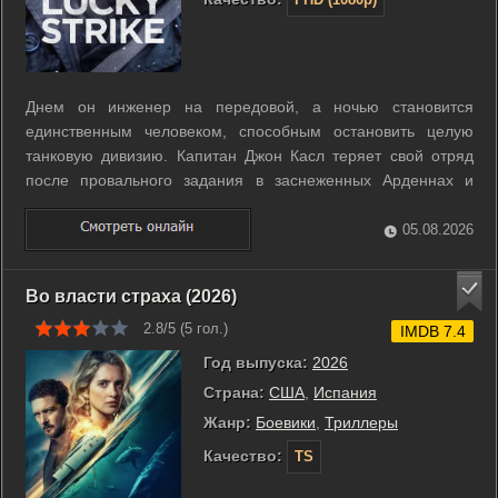
Днем он инженер на передовой, а ночью становится
единственным человеком, способным остановить целую
танковую дивизию. Капитан Джон Касл теряет свой отряд
после провального задания в заснеженных Арденнах и
остается один за линией фронта. Ему нужно преодолеть
тридцать километров по вражеской территории, имея при
05.08.2026
себе лишь рацию и остатки снаряжения. ...
Во власти страха (2026)
2.8/5 (
5
гол.)
IMDB 7.4
Год выпуска:
2026
Страна:
США
,
Испания
Жанр:
Боевики
,
Триллеры
Качество:
TS