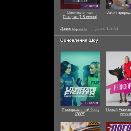
28 серия
Великолепная
Закон природ
Пятерка (1-8 сезон)
Далее сериалы
(всего 13735)
Обновления Шоу
12 серия
Универсальный боец
Новый Ревизо
(2005)
сезон)