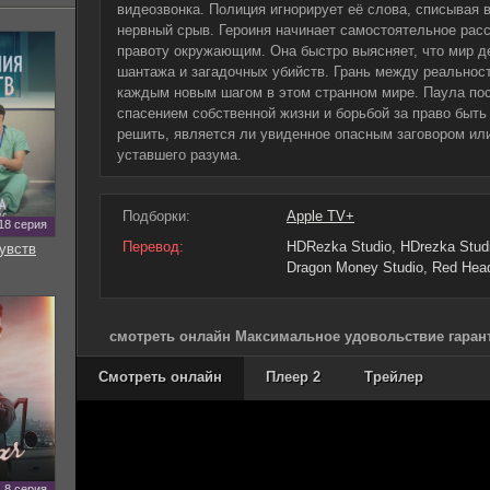
видеозвонка. Полиция игнорирует её слова, списывая 
нервный срыв. Героиня начинает самостоятельное рас
правоту окружающим. Она быстро выясняет, что мир д
шантажа и загадочных убийств. Грань между реальност
каждым новым шагом в этом странном мире. Паула по
спасением собственной жизни и борьбой за право быть
решить, является ли увиденное опасным заговором ил
уставшего разума.
Подборки:
Apple TV+
18 серия
Перевод:
HDRezka Studio, HDrezka Studio
увств
Dragon Money Studio, Red Head
смотреть онлайн Максимальное удовольствие гарант
Смотреть онлайн
Плеер 2
Трейлер
8 серия