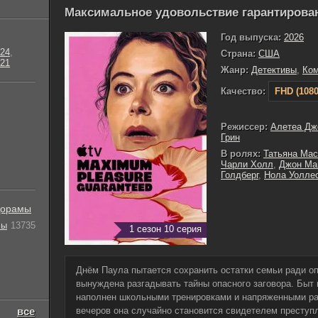
Максимальное удовольствие гарантирован
Год выпуска:
2026
24
,
Страна:
США
21
Жанр:
Детективы
,
Ко
Качество:
FHD (1080
Режиссер:
Алетеа Дж
Грин
В ролях:
Татьяна Ма
Чарли Холл
,
Джон Ма
Голдберг
,
Нола Уолле
орамы
лы
13735
1 сезон 10 серия
Днём Паула пытается сохранить остатки семьи ради оп
вынуждена разгадывать тайны опасного заговора. Быт
наполнен школьными тренировками и напряженными ра
все
вечеров она случайно становится свидетелем преступ