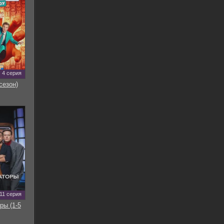
4 серия
сезон)
11 серия
ры (1-5