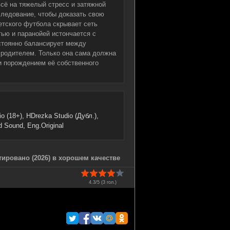
всё на тяжелый стресс и затяжной
следование, чтобы доказать свою
етского футбола скрывает сеть
ью и паранойей истончается с
стоянно балансирует между
 родителем. Только она сама должна
и порождением её собственного
 (18+), HDrezka Studio (Дубл.),
 Sound, Eng.Original
ировано (2026) в хорошем качестве
4.3/5 (
3
гол.)