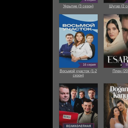
Укрытие (3 сезон)
Шугар (2 с
16 серия
5
Восьмой участок (1-2
Плен (20
сезон)