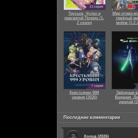
13 серия
Труська, Чулко и
Мир отомэ-иг
пресвятой Подвяз (1-
тяжёлый ми
2 сезон)
мобов (1-2 
7 серия
Крестьянин 999
Звёздные в
уровня (2026)
Видения. Д
джедай (2
Последние комментарии
Холод (2026)