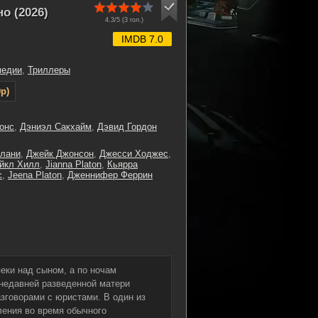
о (2026)
4.3/5 (
3
гол.)
IMDB 7.0
медии
,
Триллеры
p)
онс
,
Дэниэл Сакхайм
,
Дэвид Гордон
слани
,
Джейк Джонсон
,
Джесси Ходжес
,
йкл Хилл
,
Jianna Platon
,
Кьярра
с
,
Jeena Platon
,
Дженнифер Феррин
еки над сыном, а по ночам
 недавней разведенной матери
зговорами с юристами. В один из
ления во время обычного