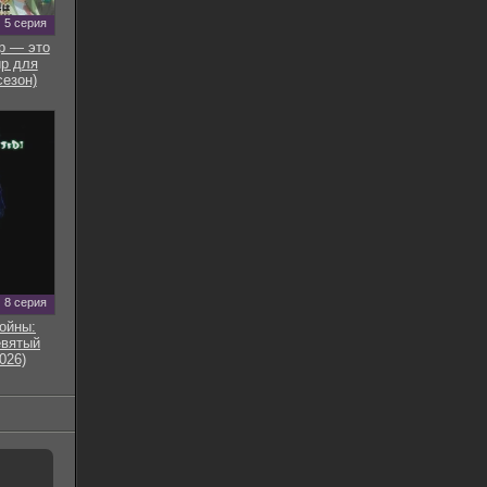
5 серия
р — это
р для
сезон)
8 серия
ойны:
евятый
026)