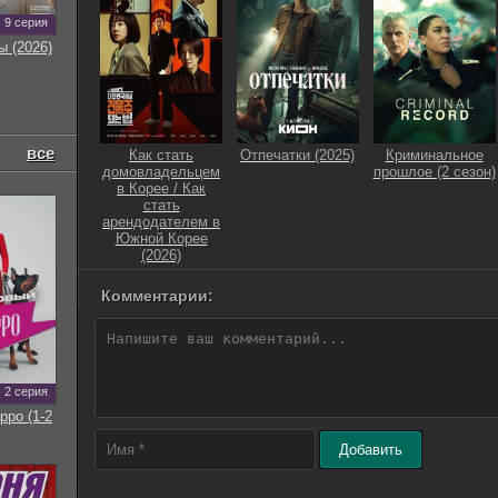
9 серия
ы (2026)
все
Как стать
Отпечатки (2025)
Криминальное
домовладельцем
прошлое (2 сезон)
в Корее / Как
стать
арендодателем в
Южной Корее
(2026)
Комментарии:
2 серия
рро (1-2
Добавить