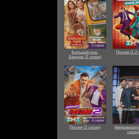
5 серия
Большой куш.
Погоня (1-2 
Бангкок (2 сезон)
4 серия
Погоня (2 сезон)
Импровизато
сезон)