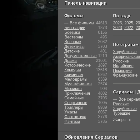
Панель навигации
Фильмы
По году
—
Все фильмы
44613
2026
,
2025
,
20
Биографии
1873
2023
,
2022
,
20
Боевики
8156
Вестерны
496
Военные
2082
По странам
Детективы
3703
Детские
401
Зарубежные
Документальные
1219
Американские
Драмы
21601
Русские
Исторические
1897
Индийские
Комедии
13618
Немецкие
Криминал
6262
Французские
Мелодрамы
8339
Мультфильмы
2574
Мюзиклы
904
Сериалы
|
Д
Приключения
4802
Семейные
3706
—
Все сериа
Cпортивные
1005
Русские
Триллеры
9939
Зарубежные
Ужасы
6057
Турецкие
Фантастика
3776
Жанры
►
Фэнтези
3785
Обновления Сериалов