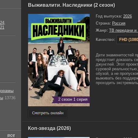
Выживалити. Наследники (2 сезон)
Год выпуска:
2026
24
,
Страна:
Россия
21
Жанр:
ТВ передачи и
Качество:
FHD (1080
Дети знаменитостей п
предстоит доказать с
джунглей. Этот проек
суровой реальностью,
обузой, а не пропуско
выживать без поддерж
проходить экстремаль
орамы
лы
13736
2 сезон 1 серия
Коп-звезда (2026)
все