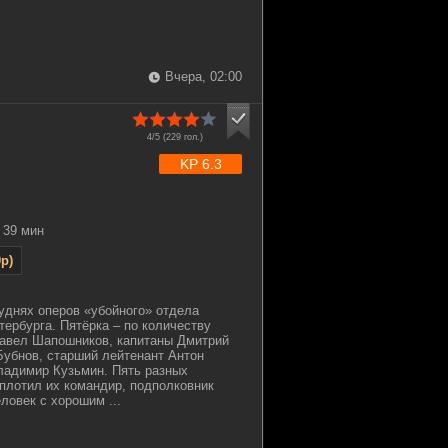
Вчера, 02:00
4/5 (
229
гол.)
KP 6.3
39 мин
p)
уднях оперов «убойного» отдела
ербурга. Пятёрка – по количеству
Павел Шапошников, капитаны Дмитрий
Бубнов, старший лейтенант Антон
ладимир Кузьмин. Пять разных
сплотил их командир, подполковник
ловек с хорошим ...