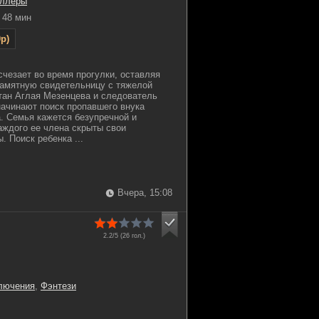
иллеры
48 мин
p)
счезает во время прогулки, оставляя
памятную свидетельницу с тяжелой
тан Аглая Мезенцева и следователь
ачинают поиск пропавшего внука
. Семья кажется безупречной и
каждого ее члена скрыты свои
 Поиск ребенка ...
Вчера, 15:08
2.2/5 (
26
гол.)
лючения
,
Фэнтези