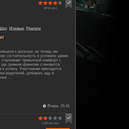
4/5 (
1
гол.)
 Шоу
,
Игровые
,
Реалити
p)
ривыкли к роскоши, но теперь им
вою состоятельность в условиях диких
т сталкивает привычный комфорт с
 где громкая фамилия становится
м к успеху. Участникам приходится
ки родителей, добывать еду и
ные ...
Вчера, 15:41
2.2/5 (
13
гол.)