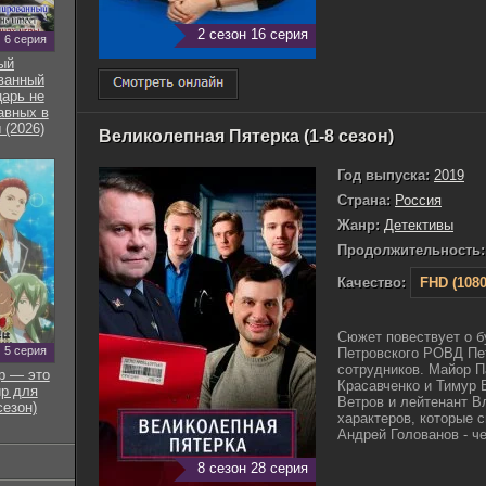
2 сезон 16 серия
6 серия
ый
ванный
арь не
авных в
 (2026)
Великолепная Пятерка (1-8 сезон)
Год выпуска:
2019
Страна:
Россия
Жанр:
Детективы
Продолжительность:
Качество:
FHD (1080
Сюжет повествует о б
5 серия
Петровского РОВД Пет
сотрудников. Майор 
р — это
Красавченко и Тимур 
р для
Ветров и лейтенант В
сезон)
характеров, которые 
Андрей Голованов - че
8 сезон 28 серия