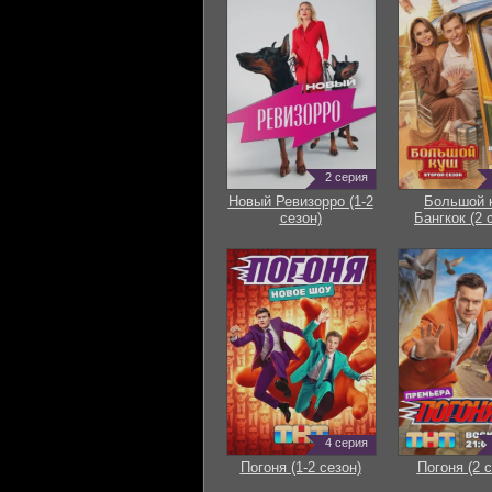
2 серия
Новый Ревизорро (1-2
Большой 
сезон)
Бангкок (2 
4 серия
Погоня (1-2 сезон)
Погоня (2 с