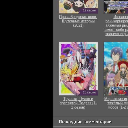
12 серия
Проза бродячих псов:
Изгнанн
Шуточные истории
реинкарниро
(2021)
тяжёлый рыц
имеет себе р
знаниях игры
13 серия
Труська, Чулко и
Мир отомэ-иг
пресвятой Подвяз (1-
тяжёлый ми
2 сезон)
мобов (1-2 
Последние комментарии