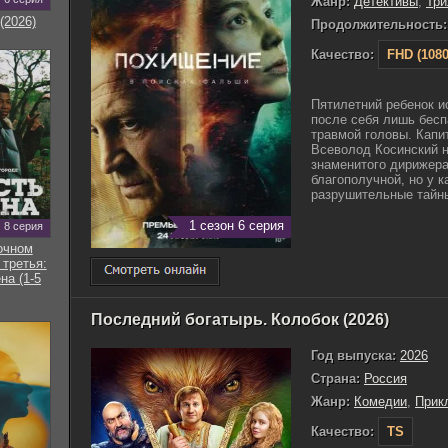
Жанр:
Детективы
,
Тр
(2026)
Продолжительность:
Качество:
FHD (1080
Пятилетний ребенок и
после себя лишь бес
травмой головы. Капи
Всеволод Косинский н
знаменитого дирижера
благополучной, но у 
разрушительные тайны.
1 сезон 6 серия
8 серия
очном
 третья:
на (1-5
Последний богатырь. Колобок (2026)
Год выпуска:
2026
Страна:
Россия
Жанр:
Комедии
,
Прик
Качество:
TS