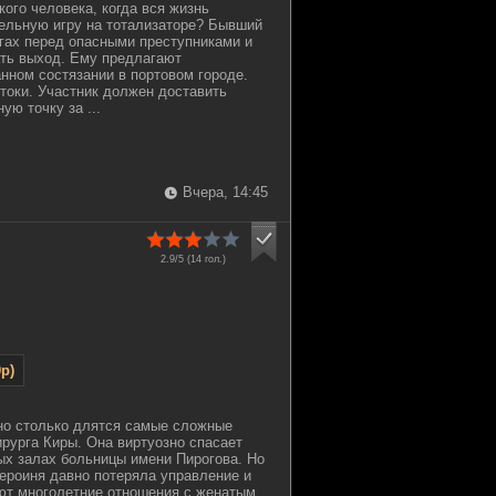
ого человека, когда вся жизнь
ельную игру на тотализаторе? Бывший
лгах перед опасными преступниками и
ть выход. Ему предлагают
анном состязании в портовом городе.
токи. Участник должен доставить
ую точку за ...
Вчера, 14:45
2.9/5 (
14
гол.)
p)
но столько длятся самые сложные
ирурга Киры. Она виртуозно спасает
ых залах больницы имени Пирогова. Но
героиня давно потеряла управление и
ют многолетние отношения с женатым