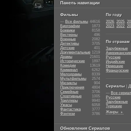
Панель навигации
Фильмы
По году
—
Все фильмы
44616
2026
,
2025
,
20
Биографии
1873
2023
,
2022
,
20
Боевики
8158
Вестерны
496
Военные
2082
По странам
Детективы
3705
Детские
401
Зарубежные
Документальные
1219
Американские
Драмы
21601
Русские
Исторические
1897
Индийские
Комедии
13619
Немецкие
Криминал
6262
Французские
Мелодрамы
8339
Мультфильмы
2574
Мюзиклы
904
Сериалы
|
Д
Приключения
4804
Семейные
3706
—
Все сериа
Cпортивные
1005
Русские
Триллеры
9940
Зарубежные
Ужасы
6058
Турецкие
Фантастика
3777
Жанры
►
Фэнтези
3786
Обновления Сериалов