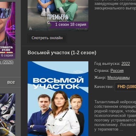
заведующим отделени
эмоционального выгора
1 сезон 18 серия
Восьмой участок (1-2 сезон)
6 серия
 (2026)
Год выпуска:
2022
Страна:
Россия
Жанр:
Мелодрамы
все
Качество:
FHD (1080
Талантливый нейрохир
собственном операцио
родной городок, чтоб
психологической трав
поэтому устраивается
поликлинику. Лосевой
у терапевтов ...