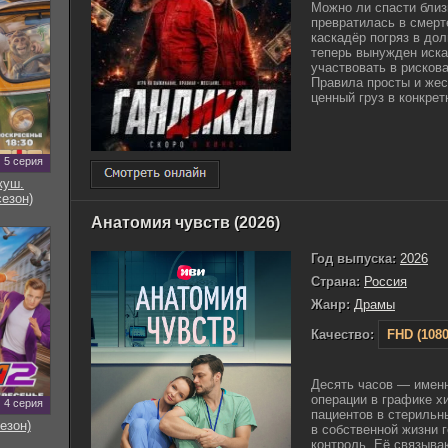
Можно ли спасти близк
превратилась в смерт
каскадёр погряз в до
теперь вынужден иска
участвовать в рисков
Правила просты и жес
ценный груз в конкретн
5 серия
куш.
сезон)
Анатомия чувств (2026)
Год выпуска:
2026
Страна:
Россия
Жанр:
Драмы
Качество:
FHD (1080
Десять часов — имен
операции в графике х
4 серия
пациентов в стерильн
езон)
в собственной жизни 
контроль. Её связыва