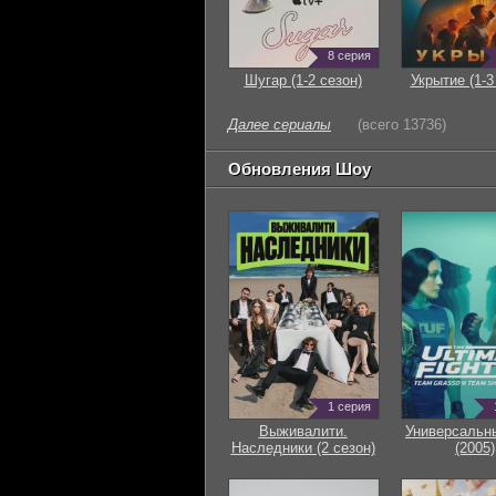
8 серия
Шугар (1-2 сезон)
Укрытие (1-3
Далее сериалы
(всего 13736)
Обновления Шоу
1 серия
Выживалити.
Универсальн
Наследники (2 сезон)
(2005)