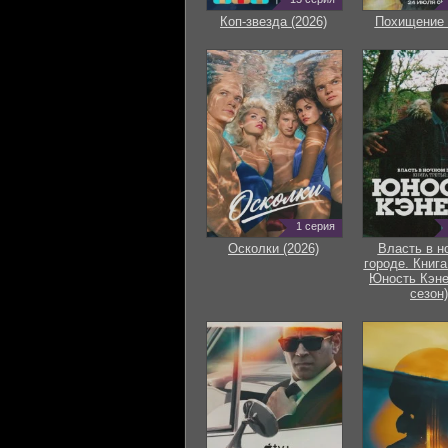
Коп-звезда (2026)
Похищение 
1 серия
Осколки (2026)
Власть в н
городе. Книга
Юность Кэне
сезон)