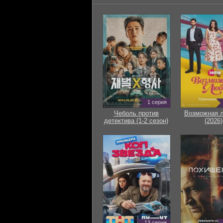
1 серия
Чеболь против
Возможная 
детектива (1-2 сезон)
(2026)
13 серия