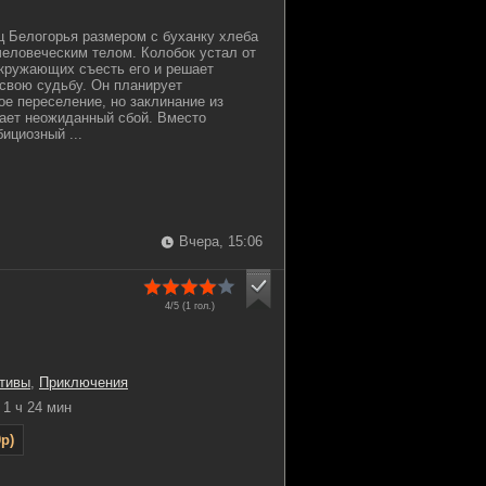
 Белогорья размером с буханку хлеба
человеческим телом. Колобок устал от
кружающих съесть его и решает
свою судьбу. Он планирует
ое переселение, но заклинание из
ает неожиданный сбой. Вместо
ициозный ...
Вчера, 15:06
4/5 (
1
гол.)
тивы
,
Приключения
1 ч 24 мин
p)