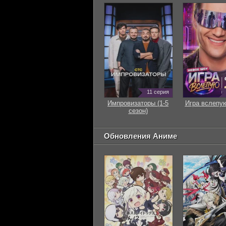
11 серия
Импровизаторы (1-5
Игра вслепую
сезон)
Обновления Аниме