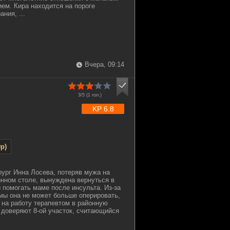
ем. Кира находится на пороге
ния, ...
Вчера, 09:14
3/5 (
1
гол.)
KP 6.8
p)
ург Инна Лосева, потеряв мужа на
нном столе, вынуждена вернуться в
ы помогать маме после инсульта. Из-за
мы она не может больше оперировать,
 на работу терапевтом в районную
 доверяют 8-ой участок, считающийся