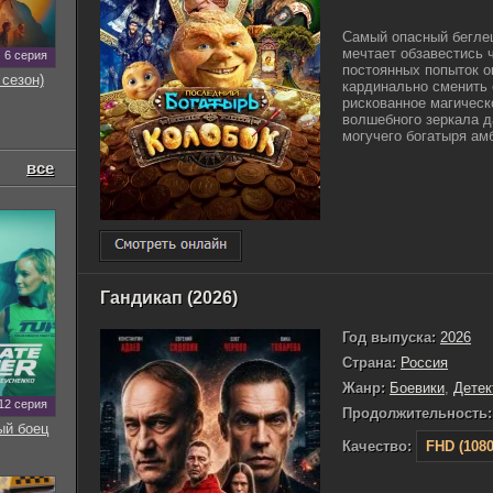
Самый опасный беглец
мечтает обзавестись 
6 серия
постоянных попыток о
 сезон)
кардинально сменить 
рискованное магическ
волшебного зеркала д
могучего богатыря амб
все
Гандикап (2026)
Год выпуска:
2026
Страна:
Россия
Жанр:
Боевики
,
Детек
12 серия
Продолжительность:
ый боец
Качество:
FHD (1080