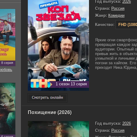
Год выпуска:
2026
Страна:
Россия
Жанр:
Комедии
Качество:
FHD (1080
Яркие огни смартфон
превращая каждое за
аудитории. Опытный о
привык жить в объект
ухмылкой и личными 
погони за хайпом. Его
8 серия
приходит Ника Юдина, 
любовь
1 сезон 13 серия
Похищение (2026)
Год выпуска:
2026
Страна:
Россия
6 серия