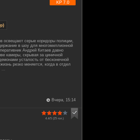
KP 7.0
p)
ов освещают серые коридоры полиции,
держание в шоу для многомиллионной
перативник Андрей Китаев давно
иве камеры, скрывая за циничной
демонами усталость от бесконечной
 жизнь резко меняется, когда в отдел
...
Вчера, 15:14
4.4/5 (
25
гол.)