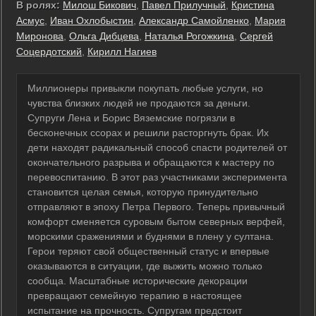
В ролях:
Милош Бикович
,
Павел Прилучный
,
Кристина
Асмус
,
Иван Охлобыстин
,
Александр Самойленко
,
Мария
Миронова
,
Ольга Дибцева
,
Наталья Рогожкина
,
Сергей
Соцердотский
,
Кирилл Нагиев
Миллионеры привыкли покупать любые услуги, но
чувства близких людей не продаются за деньги.
Супруги Лена и Борис Вяземские погрязли в
бесконечных ссорах и решили расторгнуть брак. Их
дети находят радикальный способ спасти родителей от
окончательного разрыва и обращаются к мастеру по
перевоспитанию. В этот раз участниками эксперимента
становится целая семья, которую принудительно
отправляют в эпоху Петра Первого. Теперь привычный
комфорт сменяется суровым бытом северных верфей,
морскими сражениями и буднями в плену у султана.
Герои теряют свой общественный статус и впервые
оказываются в ситуации, где выжить можно только
сообща. Масштабные исторические декорации
превращают семейную терапию в настоящее
испытание на прочность. Супругам предстоит