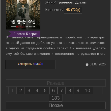
Жанр:
Триллеры
,
Драмы
Качество:
HD (720p)
1 сезон 6 серия
В университете преподаватель корейской литературы,
который давно не добился успеха в писательстве, замечает
в одном из студентов особый талант. Он начинает уделять
ему всё больше внимания и постепенно погружается в его
жизнь. Чем глубже он узнаёт о студенте, тем сильнее его
увлечение этим молодым человеком. Вскоре границы между
01.07.2026
учителем и учеником ...
Раньше
1
2
3
4
5
6
7
8
9
10
...
183
Позже