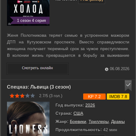
1 сезон 4 серия
Женя Полотникова теряет семью в устроенном мажором
ДТП на Кутузовском проспекте. Вместо справедливости
женщина получает тюремный срок за чужое преступление.
В колонии жизнь превращается в борьбу за выживание
среди жестоких законов зоны. Авторитетная заключенная
Яна становится наставницей для сломленной героини. Она
06.08.2026
обучает Женю быть хладнокровной ...
Спецназ: Львица (3 сезон)
2.7/5 (
3
гол.)
KP 7.2
IMDB 7.8
Год выпуска:
2026
Страна:
США
Жанр:
Боевики
,
Триллеры
,
Драмы
Продолжительность:
42 мин