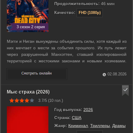
Продолжительность:
46 мин
Качество:
FHD (1080p)
3 сезон 2 серия
Мэгги и Ниган вынуждены объединить силы, хотя каждый из
них мечтает о мести за события прошлого. Их путь лежит
через разрушенный Манхэттен, ставший изолированной
территорией с жестокими законами и новыми хозяевами.
Город превратился в лабиринт из враждующих кланов, где
ресурсы ценятся дороже человеческой жизни. Мэгги
02.08.2026
продолжает отчаянную борьбу за ...
Мыс страха (2026)
3.7/5 (
10
гол.)
Год выпуска:
2026
Страна:
США
Жанр:
Криминал
,
Триллеры
,
Драмы