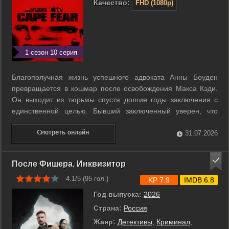
Качество:
FHD (1080p)
1 сезон 10 серия
Благополучная жизнь успешного адвоката Анны Боуден
превращается в кошмар после освобождения Макса Кэди.
Он выходит из тюрьмы спустя долгие годы заключения с
единственной целью. Бывший заключенный уверен, что
именно действия адвоката в прошлом привели его к краху.
Макс начинает методично разрушать безопасность дома,
31.07.2026
превращая личную месть в ...
После Фишера. Инквизитор
4.1/5 (
95
гол.)
KP 7.9
IMDB 6.8
Год выпуска:
2026
Страна:
Россия
Жанр:
Детективы
,
Криминал
,