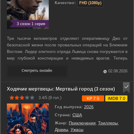
Качество:
FHD (1080p)
3 сезон 1 серия
Три тысячи километров отделяют оперативницу Джо от
безопасной жизни после провальных операций на Ближнем
Востоке. Лидер элитного отряда Львица снова погружается в
мир глубокой конспирации и невидимых врагов. Теперь
угроза перестала быть далекой целью разведки, так как она
вплотную подобралась к порогу дома. Джо вынуждена
02.08.2026
играть на два фронта, где ...
Ходячие мертвецы: Мертвый город (3 сезон)
3.4/5 (
9
гол.)
KP 7.5
IMDB 7.0
Год выпуска:
2026
Страна:
США
Жанр:
Приключения
,
Триллеры
,
Драмы
,
Ужасы