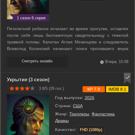
1 сезон 6 серия
Пятилетний ребенок исчезает во время прогулки, оставляя
после себя лишь беспамятную свидетельницу с тяжелой
травмой головы. Капитан Аглая Мезенцева и следователь
Всеволод Косинский начинают поиск пропавшего внука
знаменитого дирижера. Семья кажется безупречной и
благополучной, но у каждого ее члена скрыты свои
Вчера, 15:08
разрушительные тайны. Поиск ребенка ...
Укрытие (3 сезон)
3.8/5 (
29
гол.)
KP 7.8
IMDB 8.1
Год выпуска:
2026
Страна:
США
Жанр:
Триллеры
,
Фантастика
,
Драмы
Качество:
FHD (1080p)