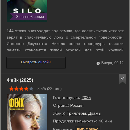
3 сезон 6 серия
144 этажа вниз уходят под землю, где десять тысяч человек
верят в спасительную ложь о смертельной поверхности.
Инженер Джульетта Николс после процедуры очистки
памяти становится живой угрозой для этой хрупкой
системы. Она не помнит своего прошлого, но в её сознании
скрыты ключи к гибели всего бункера. Пока Джульетта ищет
Вчера, 09:12
запретную правду о ...
Фейк (2025)
3.5/5 (
22
гол.)
Год выпуска:
2025
Страна:
Россия
Жанр:
Триллеры
,
Драмы
Продолжительность:
46 мин
Качество:
FHD (1080p)