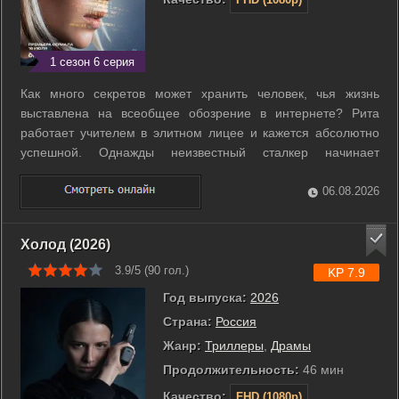
1 сезон 6 серия
Как много секретов может хранить человек, чья жизнь
выставлена на всеобщее обозрение в интернете? Рита
работает учителем в элитном лицее и кажется абсолютно
успешной. Однажды неизвестный сталкер начинает
методично уничтожать её репутацию, используя против неё
тысячи цифровых следов. Злоумышленник дистанционно
06.08.2026
атакует её карьеру, личные отношения и ...
Холод (2026)
3.9/5 (
90
гол.)
KP 7.9
Год выпуска:
2026
Страна:
Россия
Жанр:
Триллеры
,
Драмы
Продолжительность:
46 мин
Качество:
FHD (1080p)