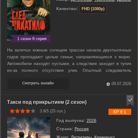
Качество:
FHD (1080p)
1 сезон 8 серия
На залитых южным солнцем трассах начала двухтысячных
годов пропадают целые семьи, направляющиеся к морю.
Автомобили находят пустыми, а следствие заходит в тупик
из-за полного отсутствия улик. Опытный следователь
Виталий Витвицкий отправляется в Крым вместе с
беременной женой в надежде на спокойный отпуск. Их
09.07.2026
личная поездка мгновенно превращается в ...
Такси под прикрытием (2 сезон)
3.9/5 (
25
гол.)
KP 8.1
Год выпуска:
2026
Страна:
Россия
Жанр:
Детективы
,
Криминал
,