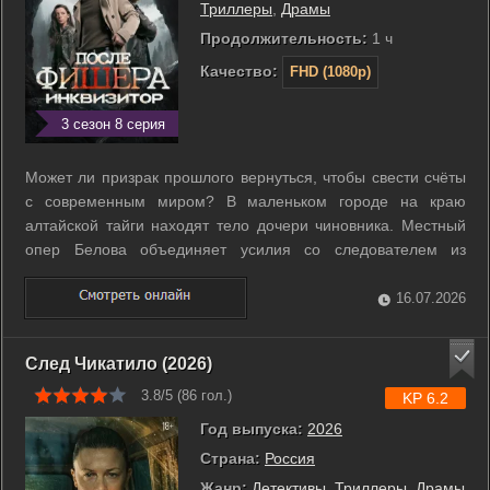
Триллеры
,
Драмы
Продолжительность:
1 ч
Качество:
FHD (1080p)
3 сезон 8 серия
Может ли призрак прошлого вернуться, чтобы свести счёты
с современным миром? В маленьком городе на краю
алтайской тайги находят тело дочери чиновника. Местный
опер Белова объединяет усилия со следователем из
столицы края Тереховым. Улики указывают на связь с
серией нераскрытых убийств, совершенных много лет назад
16.07.2026
известным маньяком. Расследование ...
След Чикатило (2026)
3.8/5 (
86
гол.)
KP 6.2
Год выпуска:
2026
Страна:
Россия
Жанр:
Детективы
,
Триллеры
,
Драмы