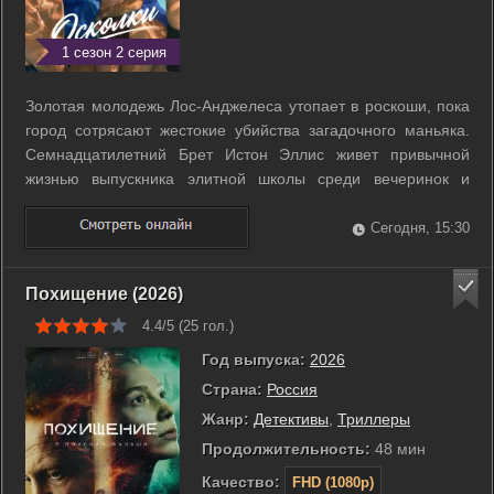
1 сезон 2 серия
Золотая молодежь Лос-Анджелеса утопает в роскоши, пока
город сотрясают жестокие убийства загадочного маньяка.
Семнадцатилетний Брет Истон Эллис живет привычной
жизнью выпускника элитной школы среди вечеринок и
личных драм. Его спокойный мир рушится с появлением в
классе новенького парня по имени Роберт Мэллори. Брет
Сегодня, 15:30
сразу замечает в нем нечто ...
Похищение (2026)
4.4/5 (
25
гол.)
Год выпуска:
2026
Страна:
Россия
Жанр:
Детективы
,
Триллеры
Продолжительность:
48 мин
Качество:
FHD (1080p)