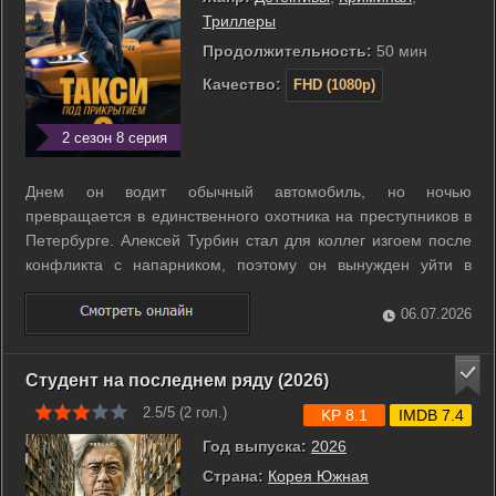
Триллеры
Продолжительность:
50 мин
Качество:
FHD (1080p)
2 сезон 8 серия
Днем он водит обычный автомобиль, но ночью
превращается в единственного охотника на преступников в
Петербурге. Алексей Турбин стал для коллег изгоем после
конфликта с напарником, поэтому он вынужден уйти в
секретный экспериментальный отдел. Теперь его жизнь
проходит за рулем такси, напичканного техникой для слежки
06.07.2026
и оперативной работы. Инна ...
Студент на последнем ряду (2026)
2.5/5 (
2
гол.)
KP 8.1
IMDB 7.4
Год выпуска:
2026
Страна:
Корея Южная