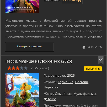
Качество:
FHD (1080p)
Маленькая мышка с большой мечтой решает принять
участие в престижных гонках. Она оказывается на старте
вместе с лучшими пилотами звериного мира. Ей предстоит
преодолеть сомнения и доказать, что смелость и упорство
важнее размеров. Каждый круг приближает её не только к
победе, но и к вере в себя. ...
24.10.2025
Несси. Чудище из Лохх-Несс (2025)
2.5/5 (
2
гол.)
IMDB 6.5
Год выпуска:
2025
Страна:
Германия
,
Бельгия
,
Норвегия
Жанр:
Семейные
,
Мультфильмы
,
Детские
Продолжительность:
1 ч 20 мин