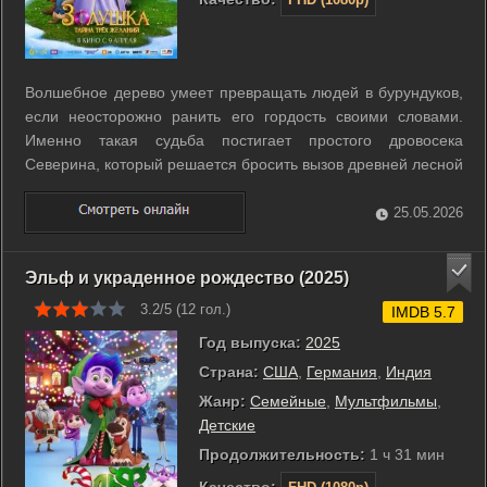
Волшебное дерево умеет превращать людей в бурундуков,
если неосторожно ранить его гордость своими словами.
Именно такая судьба постигает простого дровосека
Северина, который решается бросить вызов древней лесной
магии. Теперь он вынужден помогать своей подруге
Золушке, оставаясь в обличье пушистого зверька. Эта
25.05.2026
анимационная история смещает ...
Эльф и украденное рождество (2025)
3.2/5 (
12
гол.)
IMDB 5.7
Год выпуска:
2025
Страна:
США
,
Германия
,
Индия
Жанр:
Семейные
,
Мультфильмы
,
Детские
Продолжительность:
1 ч 31 мин
Качество: