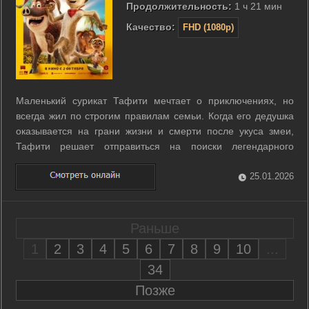
Продолжительность:
1 ч 21 мин
Качество:
FHD (1080p)
Маленький сурикат Тафити мечтает о приключениях, но
всегда жил по строгим правилам семьи. Когда его дедушка
оказывается на грани жизни и смерти после укуса змеи,
Тафити решает отправиться на поиски легендарного
голубого цветка, который может спасти его. В дороге к нему
присоединяется весёлая свинка Кисточка, и вместе друзья
25.01.2026
открывают для себя мир, ...
Раньше
1
2
3
4
5
6
7
8
9
10
...
34
Позже