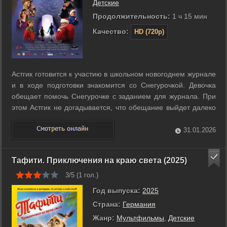
Детские
Продолжительность:
1 ч 15 мин
Качество:
HD (720p)
Астгик готовится к участию в школьном новогоднем журнале
и в ходе подготовки знакомится со Снегурочкой. Девочка
обещает помочь Снегурочке с заданием для журнала. При
этом Астгик не догадывается, что обещание выйдет далеко
за рамки школьной подготовки. Вскоре оказывается, что
помощь потребует освобождения Снегурочки из плена в
31.01.2026
ином мире. Ситуация ...
Тафити. Приключения на краю света (2025)
3/5 (
1
гол.)
Год выпуска:
2025
Страна:
Германия
Жанр:
Мультфильмы
,
Детские