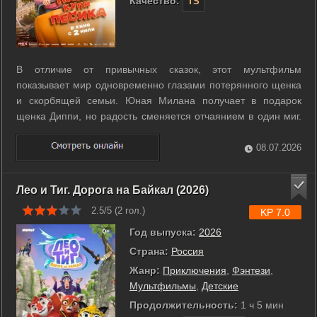
Качество:
TS
В отличие от привычных сказок, этот мультфильм
показывает мир одновременно глазами потерянного щенка
и скорбящей семьи. Юная Милана получает в подарок
щенка Диппи, но радость сменяется отчаянием в один миг.
Во время прогулки в шумном парке малыш теряется среди
огромных городских зданий. Пока девочка вместе с
08.07.2026
родителями отчаянно ищет своего ...
Лео и Тиг. Дорога на Байкал (2026)
2.5/5 (
2
гол.)
KP 7.0
Год выпуска:
2026
Страна:
Россия
Жанр:
Приключения
,
Фэнтези
,
Мультфильмы
,
Детские
Продолжительность:
1 ч 5 мин