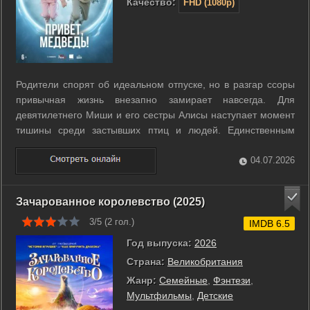
Качество:
FHD (1080p)
Родители спорят об идеальном отпуске, но в разгар ссоры
привычная жизнь внезапно замирает навсегда. Для
девятилетнего Миши и его сестры Алисы наступает момент
тишины среди застывших птиц и людей. Единственным
выходом становится загадочная игра в телефоне. Чтобы
вернуть мир в движение, дети должны отправиться в
04.07.2026
настоящее путешествие по всей стране. ...
Зачарованное королевство (2025)
3/5 (
2
гол.)
IMDB 6.5
Год выпуска:
2026
Страна:
Великобритания
Жанр:
Семейные
,
Фэнтези
,
Мультфильмы
,
Детские