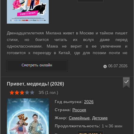
Двенадцатилетняя Милана живет в Москве и тайком пишет
стихи, но боится читать их вслух даже перед
одноклассниками. Мама не верит в ее увлечение и
готовится к переезду в Китай, где для поэзии почти не
останется места. Узнав о Всероссийском конкурсе рэп
дуэлей по роману Евгений Онегин, девочка решает
06.07.2026
участвовать и доказать, что ее стихи могут ...
Привет, медведь! (2026)
3/5 (
1
гол.)
Год выпуска:
2026
Страна:
Россия
Жанр:
Семейные
,
Детские
Продолжительность:
1 ч 36 мин