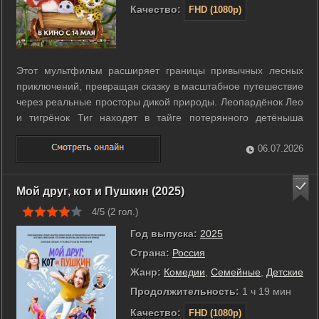
Качество:
FHD (1080p)
Этот мультфильм расширяет границы привычных лесных
приключений, превращая сказку в масштабное путешествие
через реальные просторы дикой природы. Леопардёнок Лео
и тигрёнок Тиг находят в тайге потерянного детёныша
нерпы. Друзья узнают, что малыш должен вернуться в воды
Байкала. Легенда гласит, что за спасение нерпы дракон
06.07.2026
исполнит одно заветное ...
Мой друг, кот и Пушкин (2025)
4/5 (
2
гол.)
Год выпуска:
2025
Страна:
Россия
Жанр:
Комедии
,
Семейные
,
Детские
Продолжительность:
1 ч 19 мин
Качество:
FHD (1080p)