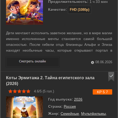
Продолжительность:
1 ч 33 мин
Качество:
FHD (1080p)
Дети мечтают исполнить заветное желание, но в мире магии
именно исполненные мечты становятся самой большой
опасностью. После гибели отца близнецы Альфи и Элиза
находят необычные часы, которые открывают портал в
далекую Страну Иногда. В этом месте времена года
сменяются за одни сутки, а любые слова превращаются в
08.06.2026
реальность. Герои быстро понимают, ...
Коты Эрмитажа 2. Тайна египетского зала
(2026)
4.6/5 (
5
гол.)
KP 5.7
Год выпуска:
2026
Страна:
Россия
Жанр:
Семейные
,
Мультфильмы
,