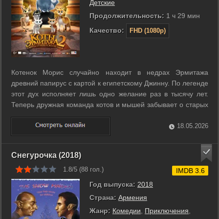
Детские
Продолжительность:
1 ч 29 мин
Качество:
FHD (1080p)
Котенок Морис случайно находит в недрах Эрмитажа
древний папирус с картой к египетскому Джинну. По легенде
этот дух исполняет лишь одно желание раз в тысячу лет.
Теперь дружная команда котов и мышей забывает о старых
союзах. Каждый из них мечтает о собственном чуде и готов
ради этого обставить недавних друзей. Бывшие охранники
18.05.2026
музея отправляются в ...
Снегурочка (2018)
1.8/5 (
88
гол.)
IMDB 3.6
Год выпуска:
2018
Страна:
Армения
Жанр:
Комедии
,
Приключения
,