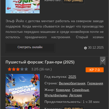
FHD (1080p)
Эльф Йойо с детства мечтает работать на северном заводе
подарков. Когда мечта сбывается он видит что производство
полностью передано машинам и среди конвейеров почти не
осталось праздничного настроения. Старый хозяин
мастерской исчез и никто не понимает где его искать. В это
время злодейка Кибер Скрудж взламывает систему
30.12.2025
безопасности завода и ...
Пушистый форсаж: Гран-при (2025)
3.2/5 (
16
гол.)
KP 7.0
Год выпуска:
2025
Страна:
Великобритания
,
Германия
Жанр:
Комедии
,
Семейные
,
Мультфильмы
,
Детские
Продолжительность:
1 ч 38 мин