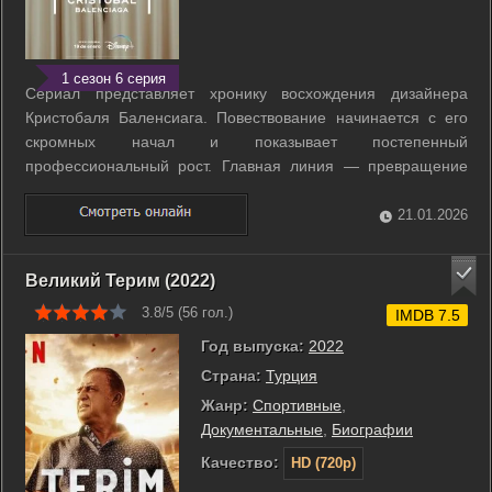
1 сезон 6 серия
Сериал представляет хронику восхождения дизайнера
Кристобаля Баленсиага. Повествование начинается с его
скромных начал и показывает постепенный
профессиональный рост. Главная линия — превращение
талантливого ремесленника в признанную фигуру мира
моды. Особое внимание уделено его творческому пути и
21.01.2026
становлению уникального стиля. ...
Великий Терим (2022)
3.8/5 (
56
гол.)
IMDB 7.5
Год выпуска:
2022
Страна:
Турция
Жанр:
Cпортивные
,
Документальные
,
Биографии
Качество:
HD (720p)