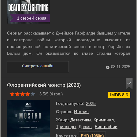
1 сезон 4 серия
Сериал рассказывает о Джеймсе Гарфилде бывшем учителе
и ветеране войны который неожиданно выходит из
провинциальной политической сцены в центр борьбы за
Белый дом. Он оказывается во главе страны которая
разрывается между сторонниками старой системы
протекций и реформаторами и пытается очистить власть от
08.11.2025
коррупции и партийных сделок. Параллельно ...
Флорентийский монстр (2025)
3.5/5 (
4
гол.)
IMDB 8.6
Год выпуска:
2025
Страна:
Италия
Жанр:
Детективы
,
Криминал
,
Триллеры
,
Драмы
,
Биографии
Качество:
FHD (1080p)