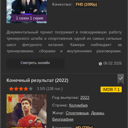
Качество:
FHD (1080p)
1 сезон 1 серия
Документальный проект погружает в повседневную работу
тренерского штаба и спортсменов одной из самых сильных
школ фигурного катания. Камера наблюдает за
тренировками, сборами и внутренними разговорами,
которые обычно остаются за закрытыми дверями. Видно,
как формируется система требований и почему даже
06.02.2026
мелкие детали имеют значение. История ...
Конечный результат (2022)
3.5/5 (
138
гол.)
IMDB 7.1
Год выпуска:
2022
Страна:
Колумбия
Жанр:
Cпортивные
,
Драмы
,
Биографии
Качество:
HD (720p)