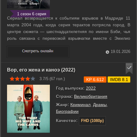
1 сезон 6 серия
Сериал возвращается к событиям взрывов в Мадриде 11
марта 2004 года, когда серия терактов потрясла город. В
центре сюжета — шестнадцатилетняя по имени Бэби, чья
роль связана с перевозкой взрывчатки вместе с Эмилио
Трашоррасом. Раскрываются обстоятельства их участия и
пути, приведшие к задержанию и расследованию. Позже
19.01.2026
показано, как показания Бэби ...
Вор, его жена и каноэ (2022)
3.7/5 (
67
гол.)
KP 6.612
IMDB 8.1
Год выпуска:
2022
Страна:
Великобритания
Жанр:
Криминал
,
Драмы
,
Биографии
Качество:
FHD (1080p)