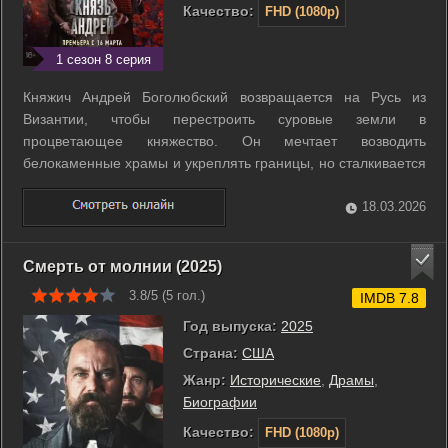
Качество:
FHD (1080p)
1 сезон 8 серия
Княжич Андрей Боголюбский возвращается на Русь из
Византии, чтобы перестроить суровые земли в
процветающее княжество. Он мечтает возводить
белокаменные храмы и укреплять границы, но сталкивается
с жесткой волей своего отца Юрия Долгорукого.
Масштабные декорации средневековых городов отражают
18.03.2026
амбиции героя, который бросает вызов правящей династии
...
Смерть от молнии (2025)
3.8/5 (
5
гол.)
IMDB 7.8
Год выпуска:
2025
Страна:
США
Жанр:
Исторические
,
Драмы
,
Биографии
Качество:
FHD (1080p)