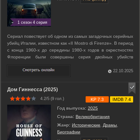
1 сезон 4 серия
Сериал повествует об одном из самых загадочных серийных
убийц Италии, известном как «Il Mostro di Firenze». В период
с конца 1960-х до середины 1980-х годов в окрестностях
Флоренции были совершены серия двойных убийств
молодых пар. Преступник действовал по одинаковой схеме,
и расследование тянулось десятилетиями, затрагивая
22.10.2025
полицию, журналистов и ...
Дом Гиннесса (2025)
4.2/5 (
9
гол.)
KP 7.3
IMDB 7.4
Год выпуска:
2025
Страна:
Великобритания
Жанр:
Исторические
,
Драмы
,
Биографии