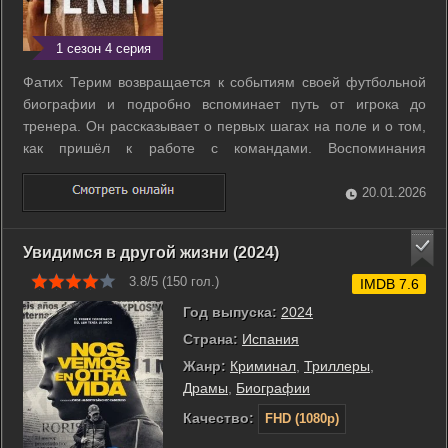
1 сезон 4 серия
Фатих Терим возвращается к событиям своей футбольной
биографии и подробно вспоминает путь от игрока до
тренера. Он рассказывает о первых шагах на поле и о том,
как пришёл к работе с командами. Воспоминания
охватывают важные поворотные моменты карьеры и
решения, изменившие её ход. Повествование показывает,
20.01.2026
как он строил стратегии и вёл коллектив к ...
Увидимся в другой жизни (2024)
3.8/5 (
150
гол.)
IMDB 7.6
Год выпуска:
2024
Страна:
Испания
Жанр:
Криминал
,
Триллеры
,
Драмы
,
Биографии
Качество:
FHD (1080p)