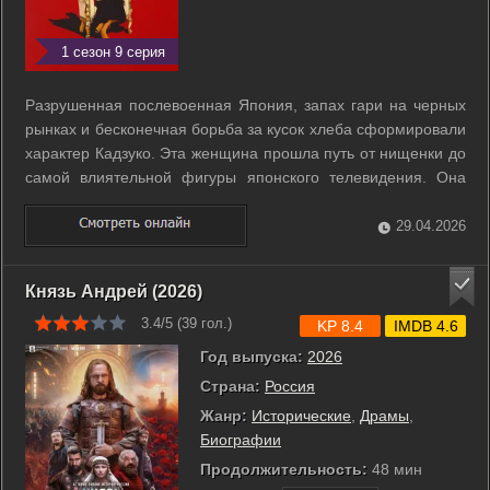
1 сезон 9 серия
Разрушенная послевоенная Япония, запах гари на черных
рынках и бесконечная борьба за кусок хлеба сформировали
характер Кадзуко. Эта женщина прошла путь от нищенки до
самой влиятельной фигуры японского телевидения. Она
стала пророчицей, чье слово могло как спасти
отчаявшегося, так и публично приговорить человека к
29.04.2026
социальному изгнанию. Миллионы ...
Князь Андрей (2026)
3.4/5 (
39
гол.)
KP 8.4
IMDB 4.6
Год выпуска:
2026
Страна:
Россия
Жанр:
Исторические
,
Драмы
,
Биографии
Продолжительность:
48 мин