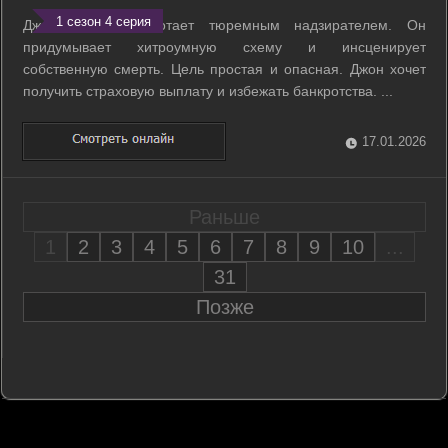
1 сезон 4 серия
Джон Дарвин работает тюремным надзирателем. Он
придумывает хитроумную схему и инсценирует
собственную смерть. Цель простая и опасная. Джон хочет
получить страховую выплату и избежать банкротства. ...
17.01.2026
Раньше
1
2
3
4
5
6
7
8
9
10
...
31
Позже