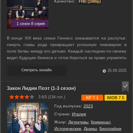
Качество:
FHD (1080p)
1 сезон 8 серия
В конце XIX века семья Гиннесс оказывается на распутье:
смерть главы рода превращает успешную пивоварню в
поле битвы между его детьми. Каждый наследник по-своему
видит будущее бизнеса и готов бороться за право управлять
империей. Но за фасадом благородного имени скрываются
страсти, интриги и тайны, способные разрушить не только
25.09.2025
дело жизни, но и ...
Закон Лидии Поэт (1-3 сезон)
3.6/5 (
134
гол.)
KP 7.1
IMDB 7.5
Год выпуска:
2023
Страна:
Италия
Жанр:
Детективы
,
Криминал
,
Исторические
,
Драмы
,
Биографии