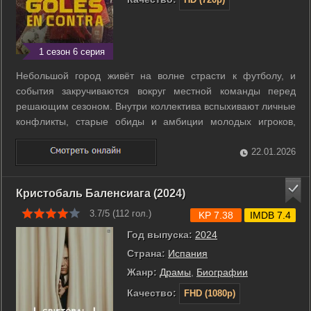
1 сезон 6 серия
Небольшой город живёт на волне страсти к футболу, и
события закручиваются вокруг местной команды перед
решающим сезоном. Внутри коллектива вспыхивают личные
конфликты, старые обиды и амбиции молодых игроков,
которые ставят под угрозу шансы на успех. Руководство
клуба и болельщики втягиваются в борьбу за ресурсы и
22.01.2026
репутацию, а семейные драмы героев ...
Кристобаль Баленсиага (2024)
3.7/5 (
112
гол.)
KP 7.38
IMDB 7.4
Год выпуска:
2024
Страна:
Испания
Жанр:
Драмы
,
Биографии
Качество:
FHD (1080p)