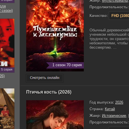
Жанр:
Мультсериалы
для
Продолжительность:
 сезон)
Качество:
FHD (1080
Обычный деревенский
учеником небольшой 
трудности, он сразит
небожителями, чтобы 
бессмертию. ...
1 сезон 70 серия
5 серия
26)
Птичья кость (2026)
Год выпуска:
2026
Страна:
Китай
Жанр:
Исторические
,
Продолжительность: