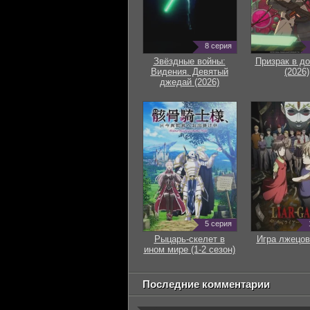
8 серия
Звёздные войны:
Призрак в д
Видения. Девятый
(2026)
джедай (2026)
5 серия
Рыцарь-скелет в
Игра лжецов
ином мире (1-2 сезон)
Последние комментарии