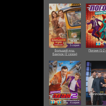
5 серия
Большой куш.
Погоня (1-2 
Бангкок (2 сезон)
4 серия