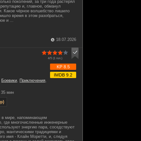
олько поколений, за три года растерял
 репутацию и, главное, обманул
и. Какое чёрное волшебство лишило
ришло время в этом разобраться,
е и ...
18.07.2026
4/5 (
1
гол.)
KP 8.5
IMDB 9.2
,
Боевики
,
Приключения
,
35 мин
p)
 в мире, напоминающем
ю, где многочисленные инженерные
используют энергию пара, соседствуют
аро, мантическими традициями и
го имя - Клайн Моретти, и, следуя