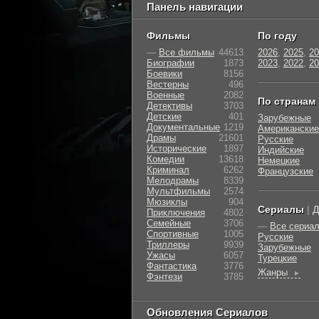
Панель навигации
Фильмы
По году
—
Все фильмы
44613
2026
,
2025
,
20
Биографии
1873
2023
,
2022
,
20
Боевики
8156
Вестерны
496
Военные
2082
По странам
Детективы
3703
Детские
401
Зарубежные
Документальные
1219
Американские
Драмы
21601
Русские
Исторические
1897
Индийские
Комедии
13618
Немецкие
Криминал
6262
Французские
Мелодрамы
8339
Мультфильмы
2574
Мюзиклы
904
Сериалы
|
Д
Приключения
4802
Семейные
3706
—
Все сериа
Cпортивные
1005
Русские
Триллеры
9939
Зарубежные
Ужасы
6057
Турецкие
Фантастика
3776
Жанры
►
Фэнтези
3785
Обновления Сериалов