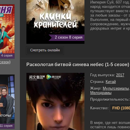
Империя Суй, 607 год
народ находится отч
путешествует вместе 
за любые заказы - от 
Выполняя, на первый 
сопровождению, мужчи
дворцовых интриг и кр
2 сезон 8 серия
4 серия
сезон)
Расколотая битвой синева небес (1-5 сезон)
Год выпуска:
2017
Страна:
Китай
Жанр:
Мультсериалы
Мелодрамы
Продолжительность:
Качество:
FHD (1080
В мире, где нет волш
11 серия
остаётся лишь повино