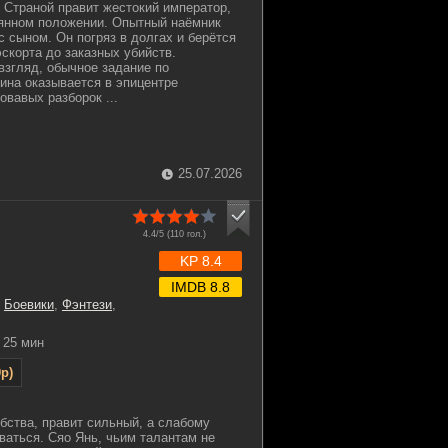
. Страной правит жестокий император,
аянном положении. Опытный наёмник
с сыном. Он погряз в долгах и берётся
эскорта до заказных убийств.
взгляд, обычное задание по
на оказывается в эпицентре
овавых разборок ...
25.07.2026
4.4/5 (
110
гол.)
KP 8.4
IMDB 8.8
,
Боевики
,
Фэнтези
,
25 мин
p)
ебства, правит сильный, а слабому
ваться. Сяо Янь, чьим талантам не