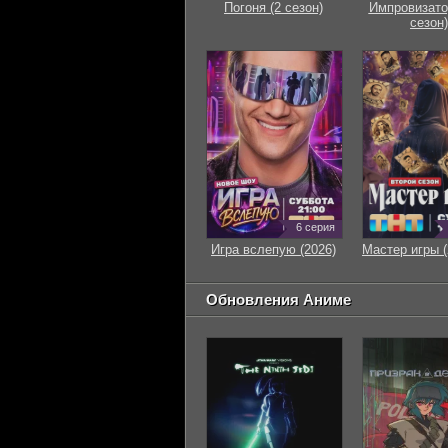
Погоня (2 сезон)
Импровизато
сезон)
6 серия
Игра вслепую (2026)
Мастер игры (
Обновления Аниме