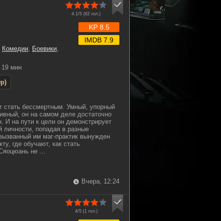
4.1/5 (
62
гол.)
KP 8.5
IMDB 7.9
,
Комедии
,
Боевики
,
19 мин
p)
т стать бессмертным. Умный, упорный
аивный, он на самом деле достаточно
. И на пути к цели он демонстрирует
й личности, попадая в разные
вызванный им маг-практик вынужден
ту, где обучают, как стать
Сяоцюань не ...
Вчера, 12:24
4/5 (
1
гол.)