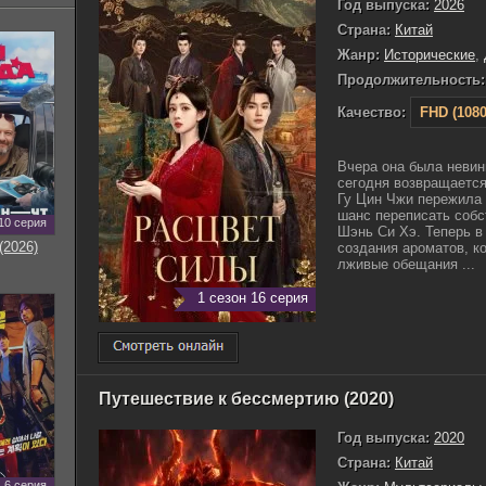
Год выпуска:
2026
Страна:
Китай
Жанр:
Исторические
,
Продолжительность:
Качество:
FHD (1080
Вчера она была невин
сегодня возвращается
Гу Цин Чжи пережила 
шанс переписать соб
10 серия
Шэнь Си Хэ. Теперь в 
(2026)
создания ароматов, к
лживые обещания ...
1 сезон 16 серия
Путешествие к бессмертию (2020)
Год выпуска:
2020
Страна:
Китай
6 серия