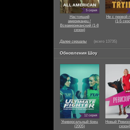
5 серия
Настоящий
Не с первой 
американец /
(1-5 сез
Всеамериканский (1-8
сезон)
Далее сериалы
(всего 13735)
Обновления Шоу
12 серия
Универсальный боец
Новый Ревизо
(2005)
сезон)