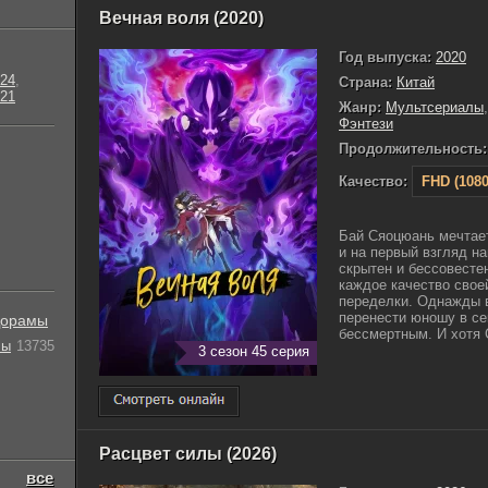
Вечная воля (2020)
Год выпуска:
2020
24
,
Страна:
Китай
21
Жанр:
Мультсериалы
Фэнтези
Продолжительность:
Качество:
FHD (1080
Бай Сяоцюань мечтае
и на первый взгляд н
скрытен и бессовестен
каждое качество свое
переделки. Однажды 
перенести юношу в сек
орамы
бессмертным. И хотя 
лы
13735
3 сезон 45 серия
Расцвет силы (2026)
все