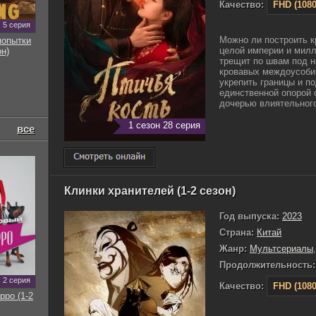
Качество:
FHD (1080
5 серия
Можно ли построить к
попытки
целой империи и мил
он)
трещит по швам под 
кровавых междоусобиц
укрепить границы и п
единственной опорой 
дочерью влиятельного
1 сезон 28 серия
все
Клинки хранителей (1-2 сезон)
Год выпуска:
2023
Страна:
Китай
Жанр:
Мультсериалы
Продолжительность:
2 серия
Качество:
FHD (1080
рро (1-2