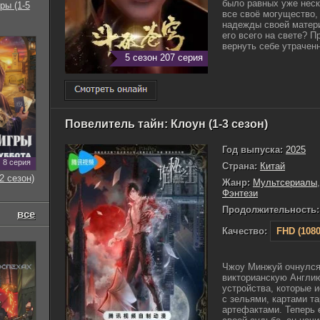
было равных уже неск
ры (1-5
все своё могущество,
надежды своей матер
его всего на свете? П
вернуть себе утраченно
5 сезон 207 серия
Повелитель тайн: Клоун (1-3 сезон)
Год выпуска:
2025
8 серия
Страна:
Китай
2 сезон)
Жанр:
Мультсериалы
Фэнтези
Продолжительность:
все
Качество:
FHD (1080
Чжоу Минжуй очнулся
викторианскую Англи
устройства, которые 
с зельями, картами т
артефактами. Теперь е