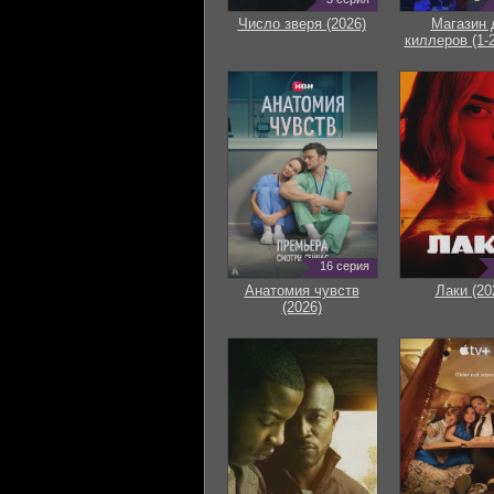
Число зверя (2026)
Магазин 
киллеров (1-2
16 серия
Анатомия чувств
Лаки (20
(2026)