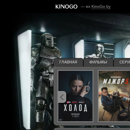
— ex
KinoGo.by
ГЛАВНАЯ
ФИЛЬМЫ
СЕР