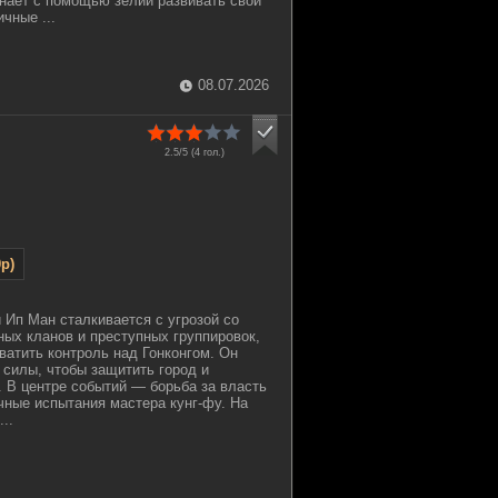
инает с помощью зелий развивать свои
чные ...
08.07.2026
2.5/5 (
4
гол.)
p)
 Ип Ман сталкивается с угрозой со
ых кланов и преступных группировок,
ватить контроль над Гонконгом. Он
силы, чтобы защитить город и
. В центре событий — борьба за власть
ичные испытания мастера кунг-фу. На
..