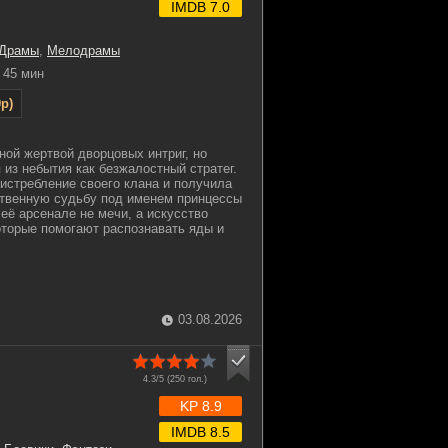
IMDB 7.0
Драмы
,
Мелодрамы
45 мин
p)
ной жертвой дворцовых интриг, но
 из небытия как безжалостный стратег.
истребление своего клана и получила
ственную судьбу под именем принцессы
её арсенале не мечи, а искусство
оторые помогают распознавать яды и
03.08.2026
4.3/5 (
250
гол.)
KP 8.9
IMDB 8.5