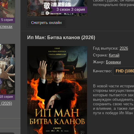
своей судьбе, он нач
потенциально безграни
3 сезон 3 серия
5 серия
оспехах
Ип Ман: Битва кланов (2026)
Год выпуска:
2026
Страна:
Китай
Жанр:
Боевики
Качество:
FHD (1080
В новой части истории
стороны могущественн
которые пытаются зах
18 серия
вынужден объединить 
 (2026)
сохранить свою честь
и влияние, а также л
пути к победе Ип Ман .