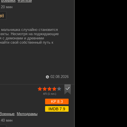
,
Боевики
,
Фэнтези
20 мин
p)
 мальчишка случайно становится
секты. Несмотря на поджидающие
ся с демонами и древними
найти свой собственный путь к
02.08.2026
4/5 (
1
гол.)
KP 8.3
IMDB 7.9
Военные
,
Мелодрамы
40 мин