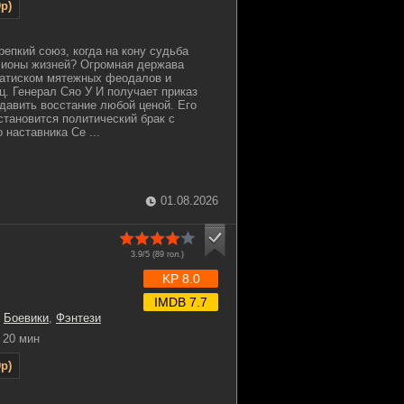
p)
репкий союз, когда на кону судьба
лионы жизней? Огромная держава
натиском мятежных феодалов и
. Генерал Сяо У И получает приказ
одавить восстание любой ценой. Его
становится политический брак с
 наставника Се ...
01.08.2026
3.9/5 (
89
гол.)
KP 8.0
IMDB 7.7
,
Боевики
,
Фэнтези
20 мин
p)