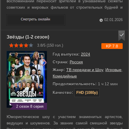
воспоминаний переносит зрителей в узнаваемые сюжеты
советских и мировых фильмов от строительных будней и
студенческих общежитий до курортных приключений в
горах. По дороге он встречает знакомые образы из классики
02.01.2026
кино и звезд эстрады, а ...
Звёзды (1-2 сезон)
3.8/5 (
150
гол.)
KP 7.8
Год выпуска:
2024
Страна:
Россия
Жанр:
ТВ передачи и Шоу
,
Игровые
,
Комедийные
Продолжительность:
1 ч 12 мин
Качество:
FHD (1080p)
2 сезон 8 серия
Юмористическое шоу с участием знаменитых артистов,
ведущих и шоуменов. За звание самой смешной звезды