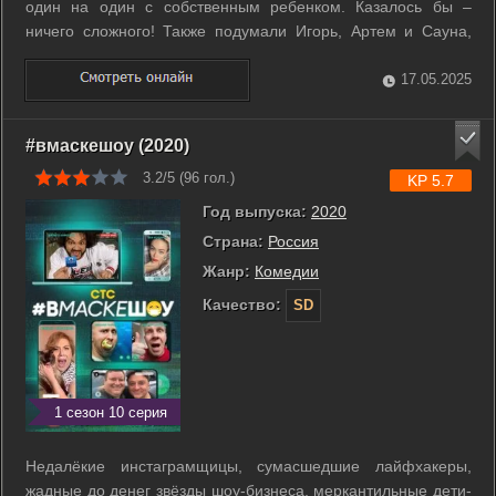
один на один с собственным ребенком. Казалось бы –
ничего сложного! Также подумали Игорь, Артем и Сауна,
даже не подозревая, какой «водопад» приключений накроет
их с головой. Измученные «прелестями» отцовства, парни
17.05.2025
встречают своего ...
#вмаскешоу (2020)
3.2/5 (
96
гол.)
KP 5.7
Год выпуска:
2020
Страна:
Россия
Жанр:
Комедии
Качество:
SD
1 сезон 10 серия
Недалёкие инстаграмщицы, сумасшедшие лайфхакеры,
жадные до денег звёзды шоу-бизнеса, меркантильные дети-