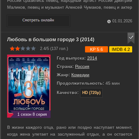
России сразились певец, народный артист России Дмитрий
Маликов, певец и музыкант Алексей Чумаков, певец и актер
Александр Ревва, телеведущая Лера Кудрявцева, певец и
народный артист РФ Филипп Киркоров и другие звезды,
01.01.2026
имена которых давно у всех на ...
Любовь в большом городе 3 (2014)
2.4/5 (
137
гол.)
KP 5.6
IMDB 4.2
Год выпуска:
2014
Страна:
Россия
Жанр:
Комедии
Продолжительность:
45 мин
Качество:
HD (720p)
1 сезон 8 серия
В жизни каждого отца, рано или поздно наступает момент,
когда жена улетает на заслуженный отдых, а он остается