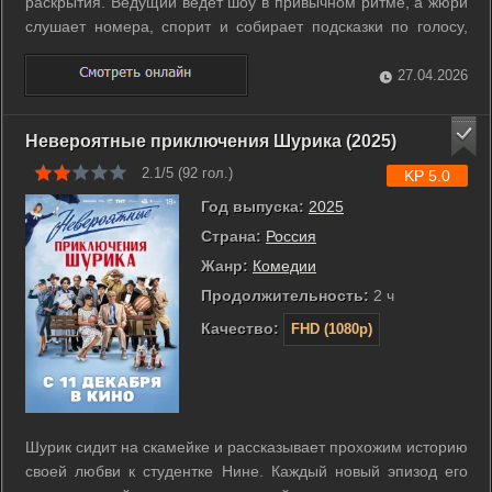
раскрытия. Ведущий ведет шоу в привычном ритме, а жюри
слушает номера, спорит и собирает подсказки по голосу,
пластике и мелким деталям выступлений. С каждым
выпуском напряжение растет, потому что один персонаж
27.04.2026
покидает проект, а остальные ...
Невероятные приключения Шурика (2025)
2.1/5 (
92
гол.)
KP 5.0
Год выпуска:
2025
Страна:
Россия
Жанр:
Комедии
Продолжительность:
2 ч
Качество:
FHD (1080p)
Шурик сидит на скамейке и рассказывает прохожим историю
своей любви к студентке Нине. Каждый новый эпизод его