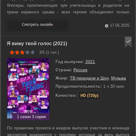
блогеры, проклинающие зум учительницы и родители на
грани нервного срыва - всех героев объединяет только
коварное слово «самоизоляция». ...
17.05.2025
Я вижу твой голос (2021)
3/5 (
1
гол.)
Год выпуска:
2021
Страна:
Россия
Жанр:
ТВ передачи и Шоу
,
Музыка
Продолжительность:
1 ч 30 мин
Качество:
HD (720p)
1 сезон 3 серия
По правилам проекта в каждом выпуске участник и команда
экспертов знакомятся с героями, которые за весь выпуск