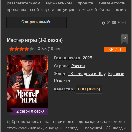
развлекательном музыкальном проекте знаменитости
проверяют свой слух и интуицию в жесткой битве против
профессиональных вокальных двойников. Участники
делятся на две команды и пытаются вычислить, кто
01.08.2026
скрывается внутри звуконепроницаемого бокса. ...
Мастер игры (1-2 сезон)
3.8/5 (
10
гол.)
KP 7.8
Год выпуска:
2025
Страна:
Россия
Жанр:
ТВ передачи и Шоу
,
Игровые
,
Реалити
Качество:
FHD (1080p)
2 сезон 8 серия
Добро пожаловать на территорию, где каждое слово может
стать фальшивкой, а каждый взгляд — ловушкой. 22 звезды