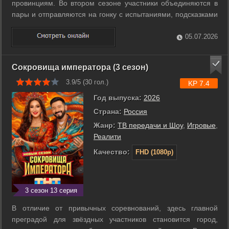
провинциям. Во втором сезоне участники объединяются в
пары и отправляются на гонку с испытаниями, подсказками
и маршрутом, который не пощадит ни гордость, ни каблуки.
Ведущие — Ольга Бузова и Михаил Галустян — встречают
05.07.2026
их на финише, но путь к нему ...
Сокровища императора (3 сезон)
3.9/5 (
30
гол.)
KP 7.4
Год выпуска:
2026
Страна:
Россия
Жанр:
ТВ передачи и Шоу
,
Игровые
,
Реалити
Качество:
FHD (1080p)
3 сезон 13 серия
В отличие от привычных соревнований, здесь главной
преградой для звёздных участников становится город,