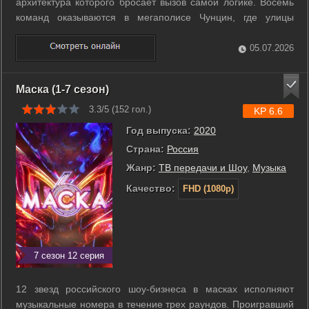
архитектура которого бросает вызов самой логике. Восемь
команд оказываются в мегаполисе Чунцин, где улицы
расположены на разных высотах, а метро пронзает жилые
здания насквозь. Героям предстоит преодолеть маршрут, не
05.07.2026
владея языком и лишившись ...
Маска (1-7 сезон)
3.3/5 (
152
гол.)
KP 6.6
Год выпуска:
2020
Страна:
Россия
Жанр:
ТВ передачи и Шоу
,
Музыка
Качество:
FHD (1080p)
7 сезон 12 серия
12 звезд российского шоу-бизнеса в масках исполняют
музыкальные номера в течение трех раундов. Проигравший