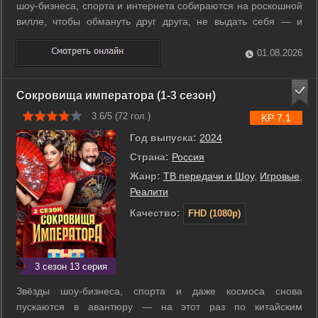
шоу-бизнеса, спорта и интернета собираются на роскошной
вилле, чтобы обмануть друг друга, не выдать себя — и
выйти победителем. В этой психологической игре нет
физических испытаний, только стратегии, интриги и скрытые
01.08.2026
роли: кто-то — ...
Сокровища императора (1-3 сезон)
3.6/5 (
72
гол.)
KP 7.1
Год выпуска:
2024
Страна:
Россия
Жанр:
ТВ передачи и Шоу
,
Игровые
,
Реалити
Качество:
FHD (1080p)
3 сезон 13 серия
Звёзды шоу-бизнеса, спорта и даже космоса снова
пускаются в авантюру — на этот раз по китайским