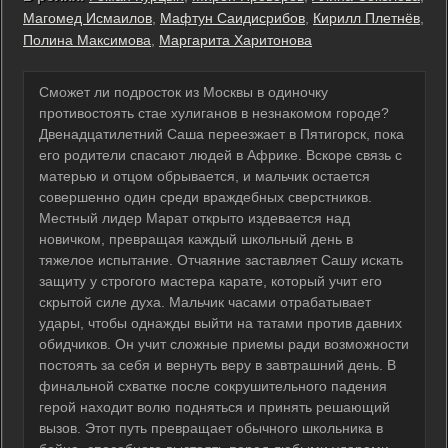
Магомед Исмаилов
,
Мафтун Саидисрибов
,
Кирилл Плетнёв
,
Полина Максимова
,
Маргарита Харитонова
Сможет ли подросток из Москвы в одиночку
противостоять стае хулиганов в незнакомом городе?
Двенадцатилетний Саша переезжает в Пятигорск, пока
его родители спасают людей в Африке. Вскоре связь с
матерью и отцом обрывается, и мальчик остается
совершенно один среди враждебных сверстников.
Местный лидер Марат открыто издевается над
новичком, превращая каждый школьный день в
тяжелое испытание. Отчаяние заставляет Сашу искать
защиту у строгого мастера карате, который учит его
скрытой силе духа. Мальчик часами отрабатывает
удары, чтобы однажды выйти на татами против давних
обидчиков. Он учит сложные приемы ради возможности
постоять за себя и вернуть веру в завтрашний день. В
финальной схватке после сокрушительного падения
герой находит волю подняться и принять решающий
вызов. Этот путь превращает обычного школьника в