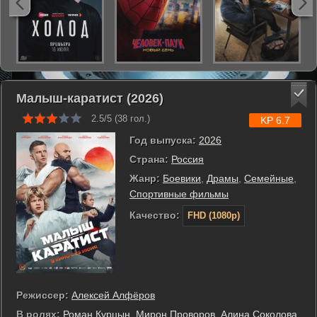
Малыш-каратист (2026)
2.5/5 (
38
гол.)
KP 6.7
Год выпуска:
2026
Страна:
Россия
Жанр:
Боевики
,
Драмы
,
Семейные
,
Спортивные фильмы
Качество:
FHD (1080p)
Режиссер:
Алексей Алфёров
В ролях:
Роман Курцын
,
Мирон Проворов
,
Алина Соколова
,