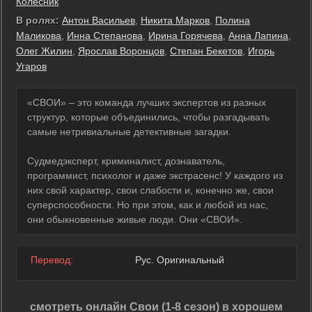
Колесник
В ролях:
Антон Васильев
,
Никита Марков
,
Полина
Маликова
,
Инна Степанова
,
Ирина Горячева
,
Анна Лапина
,
Олег Жилин
,
Ярослав Воронцов
,
Степан Бекетов
,
Игорь
Угаров
«СВОИ» – это команда лучших экспертов из разных
структур, которые объединились, чтобы разгадывать
самые нетривиальные детективные загадки.
Судмедэксперт, криминалист, дознаватель,
программист, психолог и даже экстрасенс! У каждого из
них свой характер, свои слабости и, конечно же, свои
суперспособности. Но при этом, как и любой из нас,
они обыкновенные живые люди. Они «СВОИ».
Перевод:
Рус. Оригинальный
смотреть онлайн Свои (1-8 сезон) в хорошем