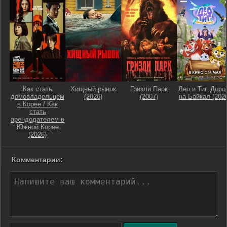
Как стать
Хищный рывок
Гризли Парк
Лео и Тиг. Доро
домовладельцем
(2026)
(2007)
на Байкал (202
в Корее / Как
стать
арендодателем в
Южной Корее
(2026)
Комментарии: