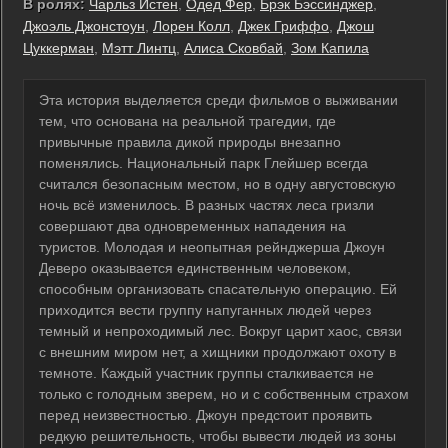
В ролях:
Чарльз Истен
,
Одед Фер
,
Брэк Бэссинджер
,
Джоэль Джонстоун
,
Лорен Колл
,
Джек Гриффо
,
Джош
Цуккерман
,
Мэтт Линтц
,
Алиса Сковбай
,
Зом Капила
Эта история выделяется среди фильмов о выживании
тем, что основана на реальной трагедии, где
привычные правила дикой природы внезапно
поменялись. Национальный парк Глейшер всегда
считался безопасным местом, но в одну августовскую
ночь всё изменилось. В разных частях леса гризли
совершают два одновременных нападения на
туристов. Молодая и неопытная рейнджерша Джоун
Деверо оказывается единственным человеком,
способным организовать спасательную операцию. Ей
приходится вести группу напуганных людей через
темный и непроходимый лес. Вокруг царит хаос, связи
с внешним миром нет, а хищники продолжают охоту в
темноте. Каждый участник группы сталкивается не
только с голодным зверем, но и с собственным страхом
перед неизвестностью. Джоун предстоит проявить
редкую решительность, чтобы вывести людей из зоны