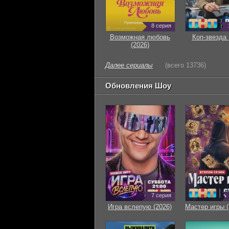
8 серия
Возможная любовь
Коп-звезда 
(2026)
Далее сериалы
(всего 13736)
Обновления Шоу
7 серия
Игра вслепую (2026)
Мастер игры (