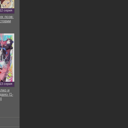
12 серия
их псов:
стории
13 серия
улко и
двяз (1-
)