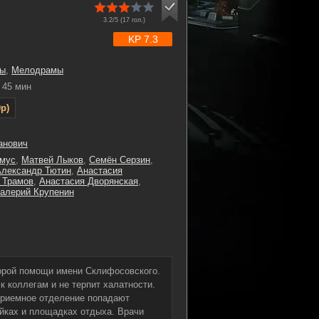
3.2/5 (
17
гол.)
KP 7.3
ы
,
Мелодрамы
45 мин
p)
анович
смус
,
Матвей Лыков
,
Семён Серзин
,
Александр Тютин
,
Анастасия
 Трамов
,
Анастасия Дворянская
,
алерий Крупенин
орой помощи имени Склифосовского.
к коллегам и не терпит халатности.
приемное отделение попадают
ойках и площадках отдыха. Врачи