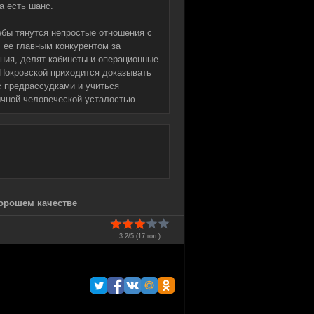
а есть шанс.
ебы тянутся непростые отношения с
 ее главным конкурентом за
ения, делят кабинеты и операционные
 Покровской приходится доказывать
с предрассудками и учиться
ычной человеческой усталостью.
хорошем качестве
3.2/5 (
17
гол.)