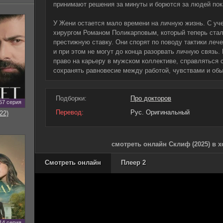
принимают решения за минуты и борются за людей пок
У Жени остается мало времени на личную жизнь. С уч
хирургом Романом Поликарповым, который теперь стал
престижную ставку. Они спорят по поводу тактики леч
и при этом не могут до конца разорвать личную связь.
право на карьеру в мужском коллективе, справляться 
сохранять равновесие между работой, чувствами и об
Подборки:
Про докторов
57 серия
Перевод:
Рус. Оригинальный
22)
смотреть онлайн Склиф (2025) в 
Смотреть онлайн
Плеер 2
14 серия