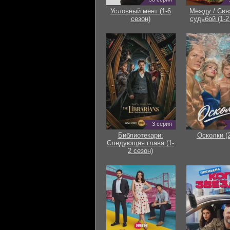
Условный мент (1-6
Между / Свя
сезон)
судьбой (1-2
3 серия
Библиотекари:
Осколки (
Следующая глава (1-
2 сезон)