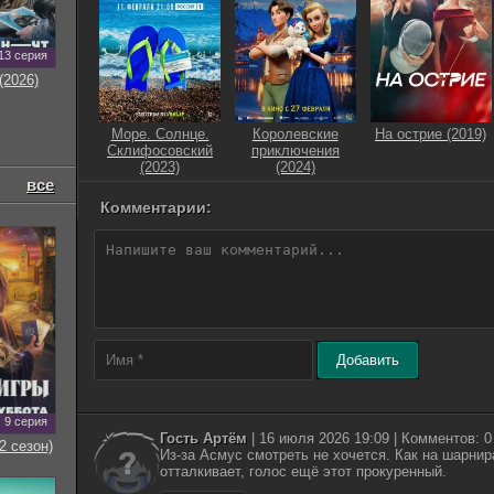
13 серия
(2026)
Море. Солнце.
Королевские
На острие (2019)
Склифосовский
приключения
(2023)
(2024)
все
Комментарии:
Добавить
9 серия
Гость Артём
| 16 июля 2026 19:09 | Комментов: 0
2 сезон)
Из-за Асмус смотреть не хочется. Как на шарнир
отталкивает, голос ещё этот прокуренный.