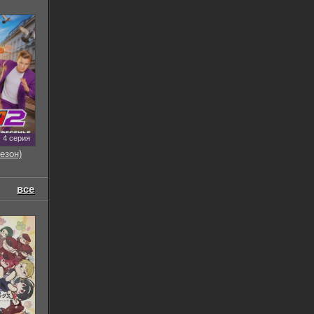
4 серия
езон)
все