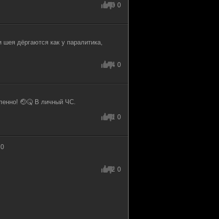
0
0
и шея дёргаются как у паралитика,
4
0
ленно! 🤕🤒 В личный ЧС.
1
0
 0
2
0