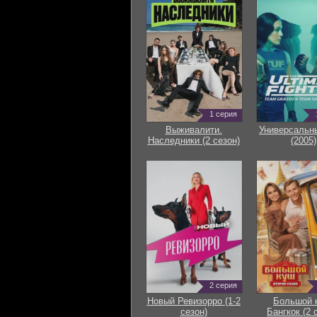
1 серия
Выживалити.
Универсальн
Наследники (2 сезон)
(2005)
2 серия
Новый Ревизорро (1-2
Большой 
сезон)
Бангкок (2 