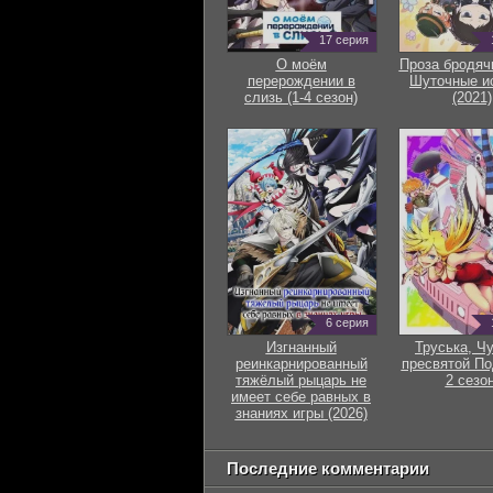
17 серия
О моём
Проза бродяч
перерождении в
Шуточные и
слизь (1-4 сезон)
(2021)
6 серия
Изгнанный
Труська, Ч
реинкарнированный
пресвятой По
тяжёлый рыцарь не
2 сезон
имеет себе равных в
знаниях игры (2026)
Последние комментарии