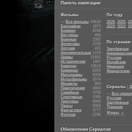
Панель навигации
Фильмы
По году
—
Все фильмы
44616
2026
,
2025
,
20
Биографии
1873
2023
,
2022
,
20
Боевики
8158
Вестерны
496
Военные
2082
По странам
Детективы
3705
Детские
401
Зарубежные
Документальные
1219
Американские
Драмы
21601
Русские
Исторические
1897
Индийские
Комедии
13619
Немецкие
Криминал
6262
Французские
Мелодрамы
8339
Мультфильмы
2574
Мюзиклы
904
Сериалы
|
Д
Приключения
4804
Семейные
3706
—
Все сериа
Cпортивные
1005
Русские
Триллеры
9940
Зарубежные
Ужасы
6058
Турецкие
Фантастика
3777
Жанры
►
Фэнтези
3786
Обновления Сериалов