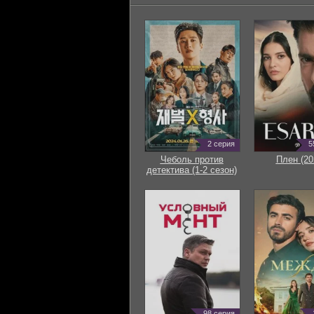
2 серия
5
Чеболь против
Плен (20
детектива (1-2 сезон)
98 серия