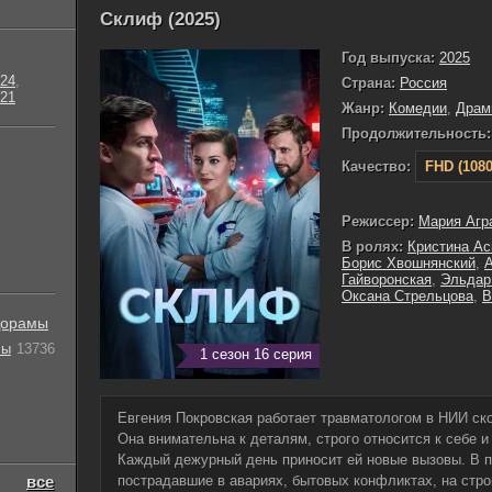
Склиф (2025)
Год выпуска:
2025
24
,
Страна:
Россия
21
Жанр:
Комедии
,
Драм
Продолжительность:
Качество:
FHD (1080
Режиссер:
Мария Агр
В ролях:
Кристина А
Борис Хвошнянский
,
Гайворонская
,
Эльдар
Оксана Стрельцова
,
В
орамы
лы
13736
1 сезон 16 серия
Евгения Покровская работает травматологом в НИИ ск
Она внимательна к деталям, строго относится к себе и 
Каждый дежурный день приносит ей новые вызовы. В 
все
пострадавшие в авариях, бытовых конфликтах, на стр