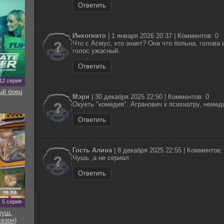
Ответить
Инкогнито
| 1 января 2026 20:37 | Комментов: 0
Что с Асмус, кто знает? Она что больна, голова 
голос ужасный.
Ответить
12 серия
ый боец
Мэри
| 30 декабря 2025 22:50 | Комментов: 0
Окуеть "комедия". Агранович к психиатру, немед
Ответить
Гость Алина
| 8 декабря 2025 22:55 | Комментов:
Чушь ,а не сериал
Ответить
5 серия
куш.
сезон)