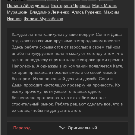
Полина Айнутдинова
,
Екатерина Червова
,
Марк-Малик
Мурашкин
,
Владимир Левченко
,
Алиса Руденко
,
Максим
Иванов
,
Феликс Мурзабеков
Каждые летние каникулы лучшие подруги Соня и Даша
отдыхают со своими друзьями в стародачном поселке.
Здесь ребята скрываются от взрослых в своем тайном
штабе на кукурузном поле и смакуют легенду о том, что
где-то неподалеку спрятан клад с сокровищами времен
Наполеона. А однажды в их компании появляется Катя,
которая приехала в поселок вместе со своей мамой-
блогером. Из-за новенькой девочки дружба Сони и
Даши проходит настоящую проверку на прочность. Ко
всему прочему, дети узнают о планах одного
бизнесмена организовать на их любимом поле
строительный рынок. Ребята решают сделать все, что в
их силах, чтобы не допустить этого.
Перевод:
Рус. Оригинальный