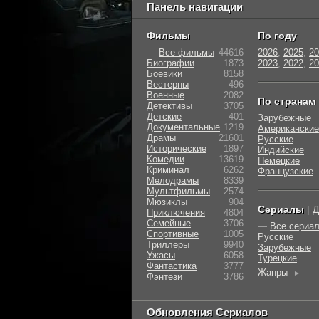
Панель навигации
Фильмы
По году
—
Все фильмы
44616
2026
,
2025
,
20
Биографии
1873
2023
,
2022
,
20
Боевики
8158
Вестерны
496
Военные
2082
По странам
Детективы
3705
Детские
401
Зарубежные
Документальные
1219
Американские
Драмы
21601
Русские
Исторические
1897
Индийские
Комедии
13619
Немецкие
Криминал
6262
Французские
Мелодрамы
8339
Мультфильмы
2574
Мюзиклы
904
Сериалы
|
Д
Приключения
4804
Семейные
3706
—
Все сериа
Cпортивные
1005
Русские
Триллеры
9940
Зарубежные
Ужасы
6058
Турецкие
Фантастика
3777
Жанры
►
Фэнтези
3786
Обновления Сериалов