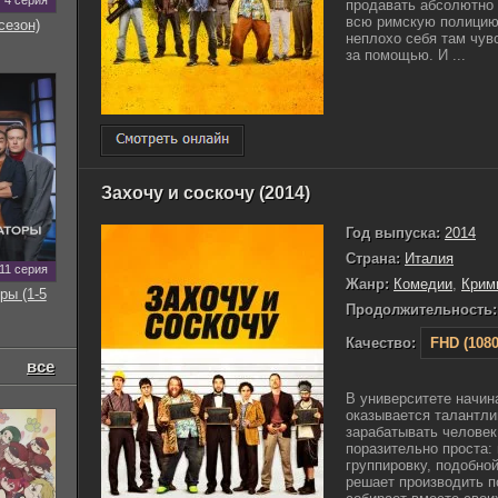
4 серия
продавать абсолютно 
всю римскую полицию.
сезон)
неплохо себя там чув
за помощью. И ...
Захочу и соскочу (2014)
Год выпуска:
2014
Страна:
Италия
11 серия
Жанр:
Комедии
,
Крим
ры (1-5
Продолжительность:
Качество:
FHD (1080
все
В университете начин
оказывается талантли
зарабатывать человек
поразительно проста:
группировку, подобно
решает производить п