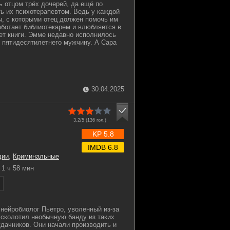
ь отцом трёх дочерей, да ещё по
ь их психотерапевтом. Ведь у каждой
ы, с которыми отец должен помочь им
аботает библиотекарем и влюбляется в
ует книги. Эмме недавно исполнилось
в пятидесятилетнего мужчину. А Сара
30.04.2025
3.2/5 (
136
гол.)
KP 5.8
IMDB 6.8
дии
,
Криминальные
1 ч 58 мин
 нейробиолог Пьетро, уволенный из-за
 сколотил необычную банду из таких
удачников. Они начали производить и