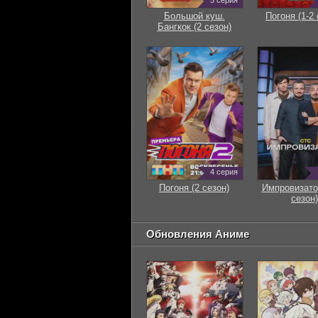
5 серия
Большой куш.
Погоня (1-2 
Бангкок (2 сезон)
4 серия
Погоня (2 сезон)
Импровизато
сезон)
Обновления Аниме