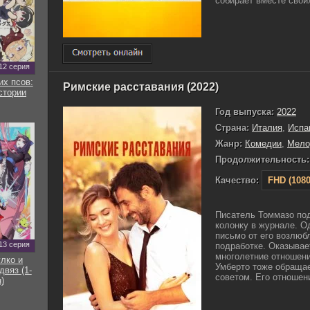
собирает вместе своих
12 серия
их псов:
Римские расставания (2022)
стории
Год выпуска:
2022
Страна:
Италия
,
Испа
Жанр:
Комедии
,
Мело
Продолжительность:
Качество:
FHD (1080
Писатель Томмазо по
колонку в журнале. О
письмо от его возлюбл
13 серия
подработке. Оказывает
многолетние отношени
улко и
Умберто тоже обращае
двяз (1-
советом. Его отношени
)