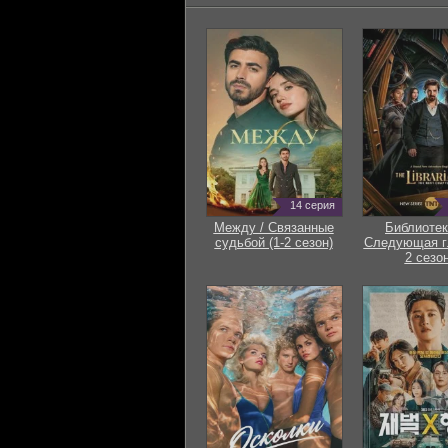
14 серия
Между / Связанные
Библиотек
судьбой (1-2 сезон)
Следующая гл
2 сезон