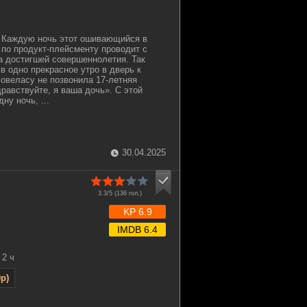
. Каждую ночь этот ошивающийся в
 по продукт-плейсменту проводит с
а достигшей совершеннолетия. Так
 в одно прекрасное утро в дверь к
овеласу не позвонила 17-летняя
равствуйте, я ваша дочь». С этой
ну ночь, ...
30.04.2025
3.3/5 (
136
гол.)
KP 6.9
IMDB 6.4
2 ч
p)