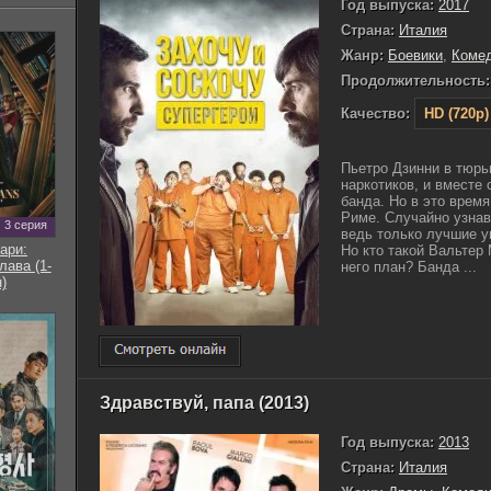
Год выпуска:
2017
Страна:
Италия
Жанр:
Боевики
,
Коме
Продолжительность:
Качество:
HD (720p)
Пьетро Дзинни в тюрь
наркотиков, и вместе 
банда. Но в это время
Риме. Случайно узнав 
3 серия
ведь только лучшие у
ари:
Но кто такой Вальтер
ава (1-
него план? Банда ...
)
Здравствуй, папа (2013)
Год выпуска:
2013
Страна:
Италия