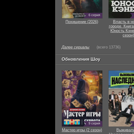
6 серия
Похищение (2026)
Власть в н
городе. Книга
Юность Кэне
сезон)
Далее сериалы
(всего 13736)
Обновления Шоу
9 серия
Мастер игры (2 сезон)
Выживали