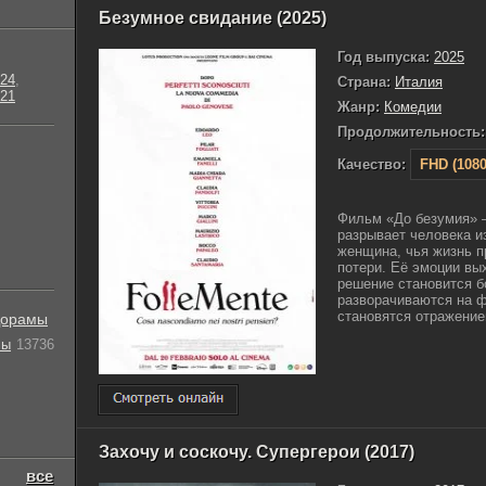
Безумное свидание (2025)
Год выпуска:
2025
24
,
Страна:
Италия
21
Жанр:
Комедии
Продолжительность:
Качество:
FHD (1080
Фильм «До безумия» —
разрывает человека и
женщина, чья жизнь п
потери. Её эмоции вы
решение становится б
разворачиваются на ф
становятся отражением
орамы
лы
13736
Захочу и соскочу. Супергерои (2017)
все