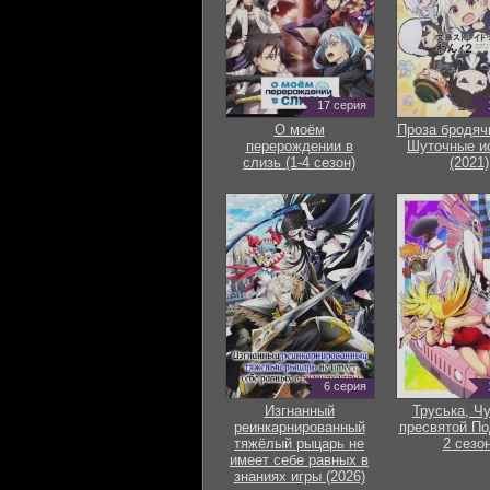
17 серия
О моём
Проза бродяч
перерождении в
Шуточные и
слизь (1-4 сезон)
(2021)
6 серия
Изгнанный
Труська, Ч
реинкарнированный
пресвятой По
тяжёлый рыцарь не
2 сезон
имеет себе равных в
знаниях игры (2026)