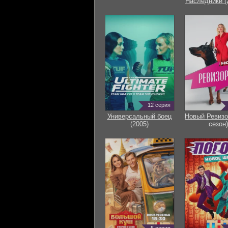
Наследники (
12 серия
Универсальный боец
Новый Ревизо
(2005)
сезон)