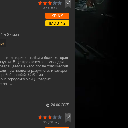
3/5 (
2
гол.)
KP 6.9
IMDB 7.2
1 ч 37 мин
p)
 это история о любви и боли, которая
знутри. В центре сюжета — молодая
ревращается в хаос после трагической
ходят за пределы разумного, и каждое
орьбой с собой. События
оне городских улиц, которые
 её ...
24.06.2025
3.3/5 (
130
гол.)