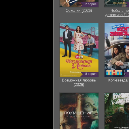
2 серия
Осколки (2026)
Чеболь пр
детектива (1-
8 серия
Возможная любовь
Коп-звезда 
(2026)