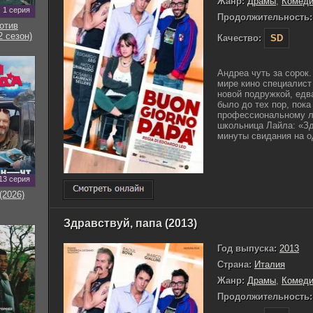
Жанр:
Драмы
,
Комед
1 серия
Продолжительность:
отив
2 сезон)
Качество:
SD
Андреа чуть за сорок
мире кино специалист
новой подружкой, едв
было до тех пор, пока
профессиональному л
школьница Лайла: «Зд
минуты свидания на од
13 серия
(2026)
Здравствуй, папа (2013)
Год выпуска:
2013
Страна:
Италия
Жанр:
Драмы
,
Комед
Продолжительность: