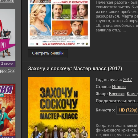
2 сезон)
Нелегкая работа - быт
совместительству быт
из них своих проблем
разобраться. Марта р
глухого, который вор
18, а она влюбилась 
заявила отцу, ...
2 серия
Захочу и соскочу: Мастер-класс (2017)
рро (1-2
Год выпуска:
2017
Страна:
Италия
Жанр:
Боевики
,
Коме
Продолжительность:
Качество:
HD (720p)
Когда-то талантливый
финансового кризиса,
же, как он, ученых-не