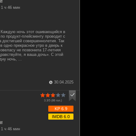
ии
1 ч 46 мин
. Каждую ночь этот ошивающийся в
 по продукт-плейсменту проводит с
а достигшей совершеннолетия. Так
 в одно прекрасное утро в дверь к
овеласу не позвонила 17-летняя
равствуйте, я ваша дочь». С этой
ну ночь, ...
30.04.2025
3.3/5 (
86
гол.)
KP 6.9
IMDB 6.0
ии
1 ч 46 мин