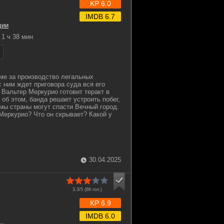
KP 6.0
IMDB 6.7
дии
1 ч 38 мин
ме за производство легальных
с ним ждет приговора суда вся его
 Вальтер Меркурио готовит теракт в
об этом, банда решает устроить побег,
мы страны могут спасти Вечный город.
 Меркурио? Что он скрывает? Какой у
30.04.2025
3.3/5 (
86
гол.)
KP 6.9
IMDB 6.0