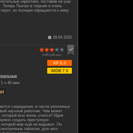
легальные наркотики, поставив на уши
 Теперь Пьетро в тюрьме и очень
ствует, но полиция обращается к нему
29.04.2025
3.3/5 (
126
гол.)
KP 6.3
IMDB 7.0
инальные
1 ч 40 мин
p)
аются сокращения, в числе уволенных
вый научный работник. Чем может
, который всю жизнь учился? Идея
 нужно создать преступную
й которой мир ещё не видывал. Он
сихотропные таблетки, для чего