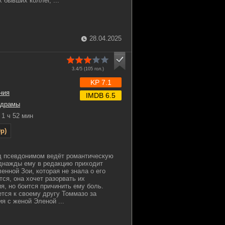
 бывших коллег, ...
28.04.2025
3.4/5 (
105
гол.)
KP 7.1
ния
IMDB 6.5
драмы
1 ч 52 мин
p)
д псевдонимом ведёт романтическую
днажды ему в редакцию приходит
енной Зои, которая не знала о его
ся, она хочет разорвать их
я, но боится причинить ему боль.
тся к своему другу Томмазо за
я с женой Эленой ...