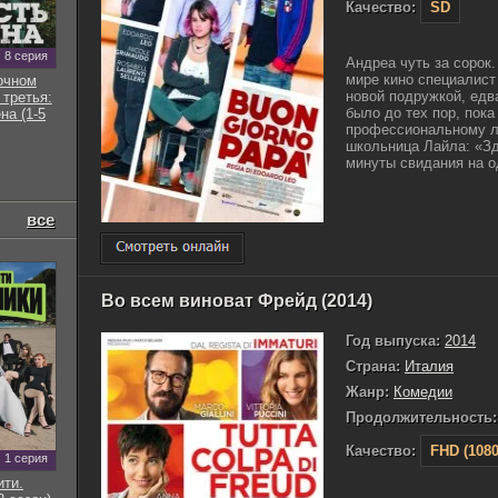
Качество:
SD
8 серия
Андреа чуть за сорок
мире кино специалист
очном
новой подружкой, едв
 третья:
было до тех пор, пока
на (1-5
профессиональному л
школьница Лайла: «Зд
минуты свидания на од
все
Во всем виноват Фрейд (2014)
Год выпуска:
2014
Страна:
Италия
Жанр:
Комедии
Продолжительность:
Качество:
FHD (1080
1 серия
ти.