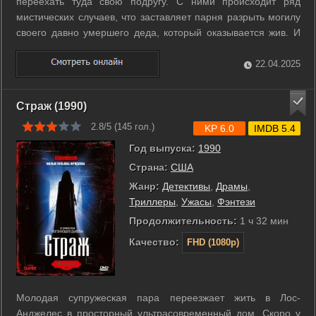
переехать туда свою подругу. С ними происходит ряд
мистических случаев, что заставляет парня разрыть могилу
своего давно умершего деда, который оказывается жив. И
так все еще только начинается… ...
22.04.2025
Страж (1990)
2.8/5 (
145
гол.)
KP 6.0
IMDB 5.4
Год выпуска:
1990
Страна:
США
Жанр:
Детективы
,
Драмы
,
Триллеры
,
Ужасы
,
Фэнтези
Продолжительность:
1 ч 32 мин
Качество:
FHD (1080p)
Молодая супружеская пара переезжает жить в Лос-
Анджелес в просторный ультрасовременный дом. Скоро у