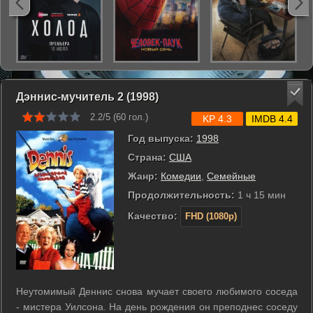
Дэннис-мучитель 2 (1998)
2.2/5 (
60
гол.)
KP 4.3
IMDB 4.4
Год выпуска:
1998
Страна:
США
Жанр:
Комедии
,
Семейные
Продолжительность:
1 ч 15 мин
Качество:
FHD (1080p)
Неутомимый Деннис снова мучает своего любимого соседа
- мистера Уилсона. На день рождения он преподнес соседу