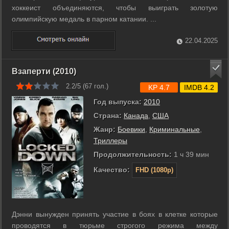
хоккеист объединяются, чтобы выиграть золотую
олимпийскую медаль в парном катании. ...
22.04.2025
Взаперти (2010)
2.2/5 (
67
гол.)
KP 4.7
IMDB 4.2
Год выпуска:
2010
Страна:
Канада
,
США
Жанр:
Боевики
,
Криминальные
,
Триллеры
Продолжительность:
1 ч 39 мин
Качество:
FHD (1080p)
Дэнни вынужден принять участие в боях в клетке которые
проводятся в тюрьме строгого режима между