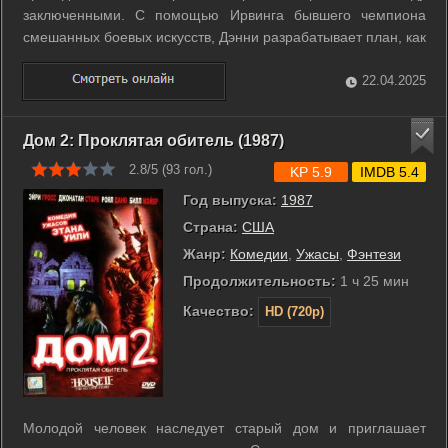
заключенными. С помощью Ирвинга бывшего чемпиона
смешанных боевых искусств, Дэнни разрабатывает план, как
сбежать, но план сработает в случае, если он сможет
победить в бою и выйти живым из клетки… ...
22.04.2025
Дом 2: Проклятая обитель (1987)
2.8/5 (
93
гол.)
KP 5.9
IMDB 5.4
Год выпуска:
1987
Страна:
США
Жанр:
Комедии
,
Ужасы
,
Фэнтези
Продолжительность:
1 ч 25 мин
Качество:
HD (720p)
Молодой человек наследует старый дом и приглашает