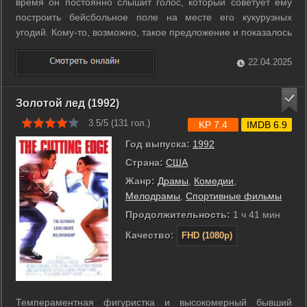
время он постоянно слышит голос, который советует ему
построить бейсбольное поле на месте его кукурузных
угодий. Кому-то, возможно, такое предложение и показалось
бы начисто лишенным смысла, но не Рэю. Его покойный
отец когда-то был просто помешан на этой игре. И вот поле
22.04.2025
построено, и на нём ...
Золотой лед (1992)
3.5/5 (
131
гол.)
KP 7.4
IMDB 6.9
Год выпуска:
1992
Страна:
США
Жанр:
Драмы
,
Комедии
,
Мелодрамы
,
Спортивные фильмы
Продолжительность:
1 ч 41 мин
Качество:
FHD (1080p)
Темпераментная фигуристка и высокомерный бывший