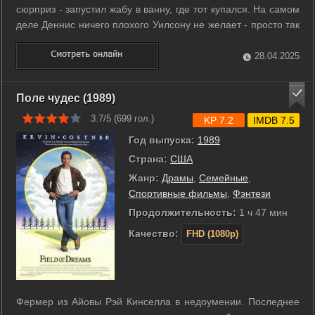
сюрприз - запустил жабу в ванну, где тот купался. На самом
деле Деннис ничего плохого Уилсону не желает - просто так
все выходит у озорного мальчика. В конце концов Деннис
даже спасает мистера Уилсона от мошенников, обещавших
28.04.2025
омолодить ...
Поле чудес (1989)
3.7/5 (
699
гол.)
KP 7.2
IMDB 7.5
Год выпуска:
1989
Страна:
США
Жанр:
Драмы
,
Семейные
,
Спортивные фильмы
,
Фэнтези
Продолжительность:
1 ч 47 мин
Качество:
FHD (1080p)
Фермер из Айовы Рэй Кинселла в недоумении. Последнее