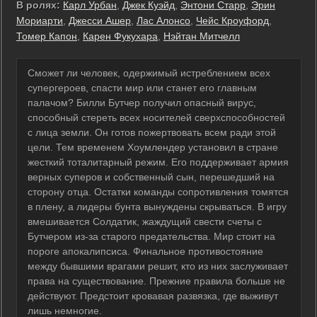
В ролях:
Карл Урбан
,
Джек Куэйд
,
Энтони Старр
,
Эрин
Мориарти
,
Джесси Ашер
,
Лас Алонсо
,
Чейс Кроуфорд
,
Томер Капон
,
Карен Фукухара
,
Нэйтан Митчелл
Сможет ли человек, одержимый истреблением всех
супергероев, спасти мир или станет его главным
палачом? Билли Бутчер получил опасный вирус,
способный стереть всех носителей сверхспособностей
с лица земли. Он готов пожертвовать всем ради этой
цели. Тем временем Хоумлендер установил в стране
жесткий тоталитарный режим. Его поддерживает армия
верных суперов и собственный сын, перешедший на
сторону отца. Остатки команды сопротивления томятся
в плену, а лидеры бунта вынуждены скрываться. В игру
вмешивается Солдатик, жаждущий свести счеты с
Бутчером из-за старого предательства. Мир стоит на
пороге апокалипсиса. Финальное противостояние
между бывшими врагами решит, кто из них заслуживает
права на существование. Прежние правила больше не
действуют. Предстоит кровавая развязка, где выживут
лишь немногие.