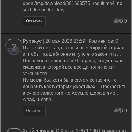
open /tmp/download/381669575_result.mp4: no
such file or directory
0
0
Ответить
Рурекус
| 20 мая 2026 23:59 | Комментов: 0
Ну такой не стандартный был и крутой сериал,
и чтобы так шаблонно и тупо его закончить…
Последняя серия это не Пацаны, это детская
сказочка в которой все всегда понятно как
закончится.
Ну могли бы, хотя бы в самом конце что то
добавить как в старых ужастиках… Воскресить
в супер силах того же Хоумлендера в яме…
А так, Шляпа.
5
0
Ответить
Злой чебурек
| 20 мая 2026 17:46 | Комментов: