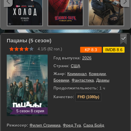
Пацаны (5 сезон)
4.1/5 (
82
гол.)
KP 8.3
IMDB 8.6
Год выпуска:
2026
Страна:
США
Жанр:
Криминал
,
Комедии
,
Боевики
,
Фантастика
,
Драмы
Продолжительность:
1 ч
Качество:
FHD (1080p)
5 сезон 8 серия
Режиссер:
Филип Сгриккиа
,
Фред Туа
,
Сара Бойд