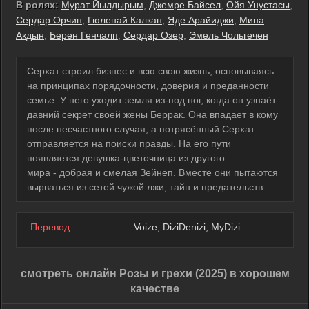
В ролях:
Мурат Йылдырым
,
Джемре Байсел
,
Ойя Унустасы
,
Сердар Орчин
,
Гюленай Калкан
,
Яде Арайиджи
,
Мина
Акдын
,
Берен Генчалп
,
Сердар Озер
,
Эмель Чольгечен
Серхат строил бизнес и всю свою жизнь, основываясь
на принципах порядочности, доверия и преданности
семье. У него уходит земля из-под ног, когда он узнаёт
давний секрет своей жены Беррак. Она впадает в кому
после несчастного случая, а потрясённый Серхат
отправляется на поиски правды. На его пути
появляется девушка-цветочница из другого
мира - добрая и смелая Зейнеп. Вместе они пытаются
вырваться из сетей чужой лжи, тайн и предательств.
Перевод:
Voize, DiziDenizi, MyDizi
смотреть онлайн Розы и грехи (2025) в хорошем
качестве