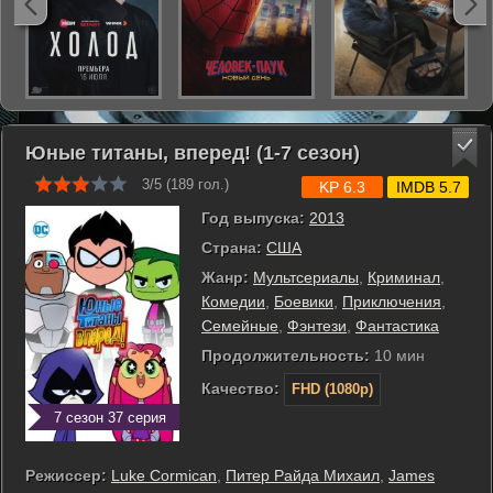
Юные титаны, вперед! (1-7 сезон)
3/5 (
189
гол.)
KP 6.3
IMDB 5.7
Год выпуска:
2013
Страна:
США
Жанр:
Мультсериалы
,
Криминал
,
Комедии
,
Боевики
,
Приключения
,
Семейные
,
Фэнтези
,
Фантастика
Продолжительность:
10 мин
Качество:
FHD (1080p)
7 сезон 37 серия
Режиссер:
Luke Cormican
,
Питер Райда Михаил
,
James