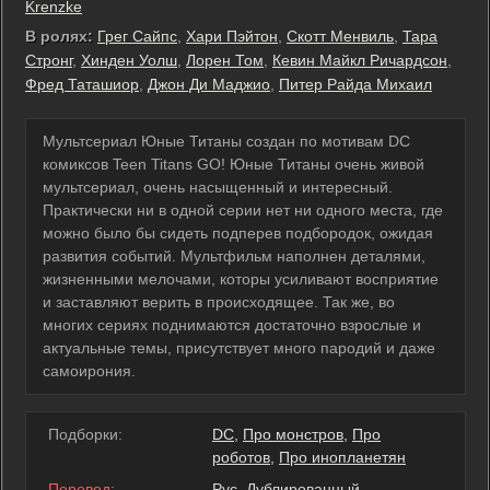
Krenzke
В ролях:
Грег Сайпс
,
Хари Пэйтон
,
Скотт Менвиль
,
Тара
Стронг
,
Хинден Уолш
,
Лорен Том
,
Кевин Майкл Ричардсон
,
Фред Таташиор
,
Джон Ди Маджио
,
Питер Райда Михаил
Мультсериал Юные Титаны создан по мотивам DC
комиксов Teen Titans GO! Юные Титаны очень живой
мультсериал, очень насыщенный и интересный.
Практически ни в одной серии нет ни одного места, где
можно было бы сидеть подперев подбородок, ожидая
развития событий. Мультфильм наполнен деталями,
жизненными мелочами, которы усиливают восприятие
и заставляют верить в происходящее. Так же, во
многих сериях поднимаются достаточно взрослые и
актуальные темы, присутствует много пародий и даже
самоирония.
Подборки:
DC
,
Про монстров
,
Про
роботов
,
Про инопланетян
Перевод:
Рус. Дублированный,