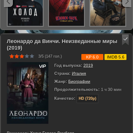
Леонардо да Винчи. Неизведанные миры
(2019)
3/5 (
147
гол.)
KP 6.0
IMDB 5.6
Год выпуска:
2019
Страна:
Италия
Жанр:
Биографии
Продолжительность:
1 ч 30 мин
Качество:
HD (720p)
Режиссер:
Хесус Гарсес Ламберт