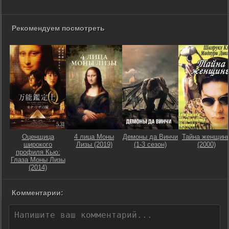
Рекомендуем посмотреть
Оценщица
4 лица Моны
Демоны да Винчи
Тайна женщин
широкого
Лизы (2019)
(1-3 сезон)
(2000)
профиля Кью:
Глаза Моны Лизы
(2014)
Комментарии: