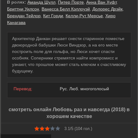
В ролях:
Аманда Шулл
,
Питер Порте
,
Анна Ван Хуфт
,
Бриттни Уилсон
,
Ванесса Белл Кэллоуэй
,
Долорес Дрэйк
,
Брендан Тейлор
,
Кит Горди
,
Келли-Рут Мерсье
,
Хиро
Канагава
Архитектор Данкан решает снести старинное поместье
двоюродной бабушки Люси Виндзор, а на его месте
построить поле для гольфа, но Люси хочет спасти
особняк. Соперники стремятся найти компромисс и
узнают, что прошлое может стать ключом к счастливому
будущему.
Перевод:
Рус. Люб. многоголосый
смотреть онлайн Любовь раз и навсегда (2018) в
хорошем качестве
3.1/5 (
104
гол.)