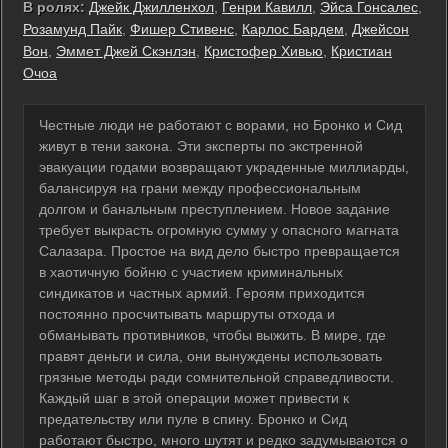
В ролях:
Джейк Джилленхол
,
Генри Кавилл
,
Эйса Гонсалес
,
Розамунд Пайк
,
Фишер Стивенс
,
Карлос Бардем
,
Джейсон
Вон
,
Эммет Джей Скэнлэн
,
Кристофер Хивью
,
Кристиан
Очоа
Честные люди не работают с ворами, но Бронко и Сид
живут в тени закона. Эти эксперты по экстренной
эвакуации годами возвращают украденные миллиарды,
балансируя на грани между профессиональным
долгом и банальным преступлением. Новое задание
требует выкрасть огромную сумму у опасного магната
Салазара. Простое на вид дело быстро превращается
в хаотичную бойню с участием криминальных
синдикатов и частных армий. Героям приходится
постоянно просчитывать маршруты отхода и
обманывать противников, чтобы выжить. В мире, где
правят деньги и сила, они вынуждены использовать
грязные методы ради сомнительной справедливости.
Каждый шаг в этой операции может привести к
предательству или пуле в спину. Бронко и Сид
работают быстро, много шутят и редко задумываются о