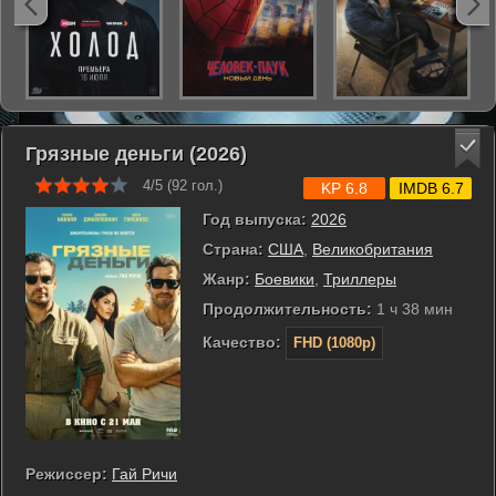
Грязные деньги (2026)
4/5 (
92
гол.)
KP 6.8
IMDB 6.7
Год выпуска:
2026
Страна:
США
,
Великобритания
Жанр:
Боевики
,
Триллеры
Продолжительность:
1 ч 38 мин
Качество:
FHD (1080p)
Режиссер:
Гай Ричи